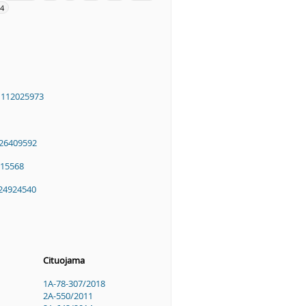
.4
"
112025973
26409592
15568
24924540
Cituojama
1A-78-307/2018
2A-550/2011