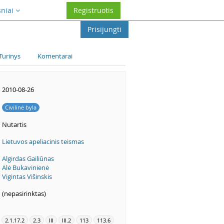
sniai
Registruotis
Prisijungti
Turinys
Komentarai
2010-08-26
Civilinė byla
Nutartis
Lietuvos apeliacinis teismas
Algirdas Gailiūnas
Alė Bukavinienė
Vigintas Višinskis
(nepasirinktas)
2.1.17.2
2.3
III
III.2
113
113.6