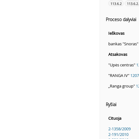
113.6.2
113.6.2
Proceso dalyviai
Ieškovas
bankas "Snoras
Atsakovas
"Upės centras"
1
"RANGA IV"
1207
„Ranga group"
1
Ryšiai
Cituoja
2-1358/2009
2-191/2010