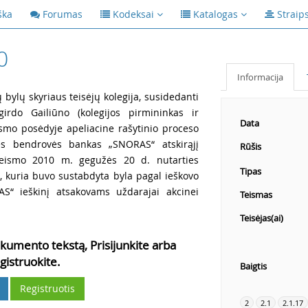
ška
Forumas
Kodeksai
Katalogas
Straip
0
Informacija
ų bylų skyriaus teisėjų kolegija, susidedanti
girdo Gailiūno (kolegijos pirmininkas ir
Data
eismo posėdyje apeliacine rašytinio proceso
nės bendrovės bankas „SNORAS“ atskirąjį
Rūšis
teismo 2010 m. gegužės 20 d. nutarties
Tipas
0, kuria buvo sustabdyta byla pagal ieškovo
“ ieškinį atsakovams uždarajai akcinei
Teismas
Teisėjas(ai)
kumento tekstą, Prisijunkite arba
gistruokite.
Baigtis
Registruotis
2
2.1
2.1.17