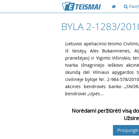
Paie
BYLA 2-1283/201
2
Lietuvos apeliacinio teismo Civilini
iš teisėjų Alės Bukavinienės, Al
pranešėjas) ir Viginto Višinskio, t
tvarka išnagrinėjo ieškovo akci
skundą dėl Vilniaus apygardos 
civilinėje byloje Nr. 2-984-578/201
akcinės bendrovės banko „SNORAS
bendrovei „Upės...
Norėdami peržiūrėti visą do
Užsire
Prisijungti