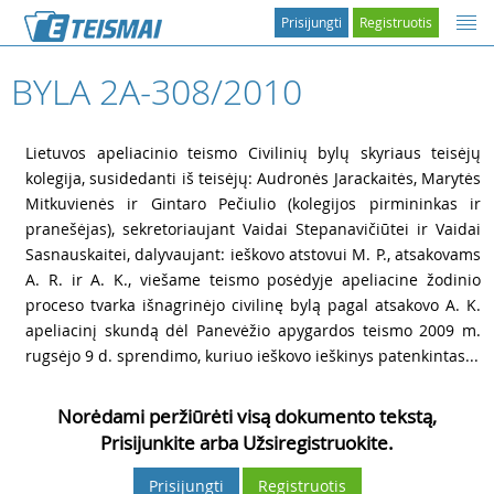
Prisijungti
Registruotis
BYLA 2A-308/2010
1
Lietuvos apeliacinio teismo Civilinių bylų skyriaus teisėjų
kolegija, susidedanti iš teisėjų: Audronės Jarackaitės, Marytės
Mitkuvienės ir Gintaro Pečiulio (kolegijos pirmininkas ir
pranešėjas), sekretoriaujant Vaidai Stepanavičiūtei ir Vaidai
Sasnauskaitei, dalyvaujant: ieškovo atstovui M. P., atsakovams
A. R. ir A. K., viešame teismo posėdyje apeliacine žodinio
proceso tvarka išnagrinėjo civilinę bylą pagal atsakovo A. K.
apeliacinį skundą dėl Panevėžio apygardos teismo 2009 m.
rugsėjo 9 d. sprendimo, kuriuo ieškovo ieškinys patenkintas...
Norėdami peržiūrėti visą dokumento tekstą,
Prisijunkite arba Užsiregistruokite.
Prisijungti
Registruotis