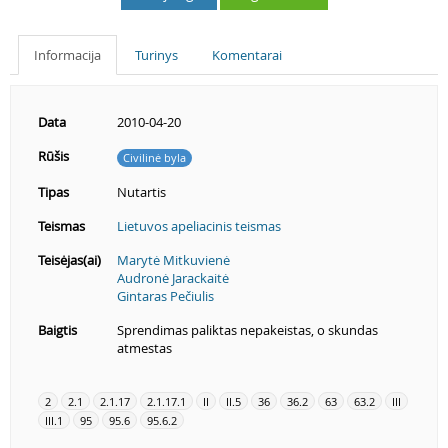
Informacija
Turinys
Komentarai
Data
2010-04-20
Rūšis
Civilinė byla
Tipas
Nutartis
Teismas
Lietuvos apeliacinis teismas
Teisėjas(ai)
Marytė Mitkuvienė
Audronė Jarackaitė
Gintaras Pečiulis
Baigtis
Sprendimas paliktas nepakeistas, o skundas
atmestas
2
2.1
2.1.17
2.1.17.1
II
II.5
36
36.2
63
63.2
III
III.1
95
95.6
95.6.2