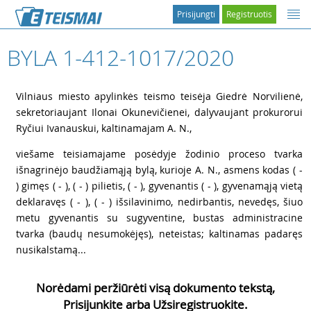
Prisijungti
Registruotis
BYLA 1-412-1017/2020
1
Vilniaus miesto apylinkės teismo teisėja Giedrė Norvilienė,
sekretoriaujant Ilonai Okunevičienei, dalyvaujant prokurorui
Ryčiui Ivanauskui, kaltinamajam A. N.,
2
viešame teisiamajame posėdyje žodinio proceso tvarka
išnagrinėjo baudžiamąją bylą, kurioje A. N., asmens kodas ( -
) gimęs ( - ), ( - ) pilietis, ( - ), gyvenantis ( - ), gyvenamąją vietą
deklaravęs ( - ), ( - ) išsilavinimo, nedirbantis, nevedęs, šiuo
metu gyvenantis su sugyventine, bustas administracine
tvarka (baudų nesumokėjęs), neteistas; kaltinamas padaręs
nusikalstamą...
Norėdami peržiūrėti visą dokumento tekstą,
Prisijunkite arba Užsiregistruokite.