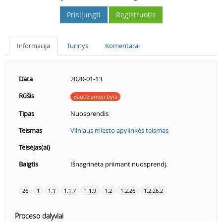
Prisijungti
Registruotis
Informacija
Turinys
Komentarai
Data
2020-01-13
Rūšis
Baudžiamoji byla
Tipas
Nuosprendis
Teismas
Vilniaus miesto apylinkės teismas
Teisėjas(ai)
Baigtis
Išnagrinėta priimant nuosprendį.
26
1
1.1
1.1.7
1.1.9
1.2
1.2.26
1.2.26.2
Proceso dalyviai