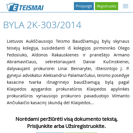
Prisijungti
Registruotis
BYLA 2K-303/2014
1
Lietuvos Aukščiausiojo Teismo Baudžiamųjų bylų skyriaus
teisėjų kolegija, susidedanti iš kolegijos pirmininko Olego
Fedosiuko, Aldonos Rakauskienės ir pranešėjo Armano
Abramavičiaus, sekretoriaujant Daivai Kučinskienei,
dalyvaujant prokurorei Linai Beinarytei, išteisintojo J. P.
gynėjui advokatui Aleksandrui Palamarčukui, teismo posėdyje
kasacine tvarka išnagrinėjo baudžiamąją bylą pagal
Klaipėdos apygardos prokuratūros Klaipėdos apylinkės
prokuratūros vyriausiojo prokuroro pavaduotojo Vilmanto
Ančiukaičio kasacinį skundą dėl Klaipėdos...
Norėdami peržiūrėti visą dokumento tekstą,
Prisijunkite arba Užsiregistruokite.