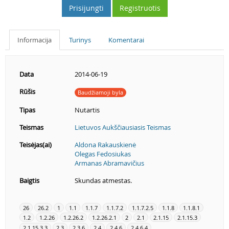
Prisijungti
Registruotis
Informacija
Turinys
Komentarai
Data
2014-06-19
Rūšis
Baudžiamoji byla
Tipas
Nutartis
Teismas
Lietuvos Aukščiausiasis Teismas
Teisėjas(ai)
Aldona Rakauskienė
Olegas Fedosiukas
Armanas Abramavičius
Baigtis
Skundas atmestas.
26
26.2
1
1.1
1.1.7
1.1.7.2
1.1.7.2.5
1.1.8
1.1.8.1
1.2
1.2.26
1.2.26.2
1.2.26.2.1
2
2.1
2.1.15
2.1.15.3
2.1.15.3.3
2.3
2.3.6
2.4
2.4.6
2.4.6.4