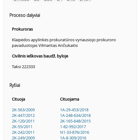
Proceso dalyviai
Prokuroras
Klaipėdos apylinkės prokuratūros vyriausiojo prokuroro
pavaduotojas Vilmantas Ančiukaitis
Civilinis ieškovas baudž. byloje
Taksi 222333
Ryšiai
Cituoja
Cituojama
2K-563/2009
1A-29-453/2018
2K-447/2012
1A-248-634/2018
2K-120/2011
2K-165-648/2015
2K-55/2011
1-82-992/2017
2K-242/2011
N1-33-876/2016
2K-249/2009
1A-8-309/2016