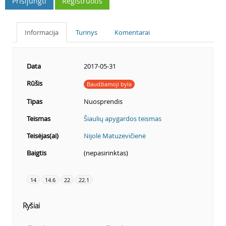
Prisijungti
Registruotis
Informacija
Turinys
Komentarai
Data
2017-05-31
Rūšis
Baudžiamoji byla
Tipas
Nuosprendis
Teismas
Šiaulių apygardos teismas
Teisėjas(ai)
Nijolė Matuzevičienė
Baigtis
(nepasirinktas)
14
14.6
22
22.1
Ryšiai