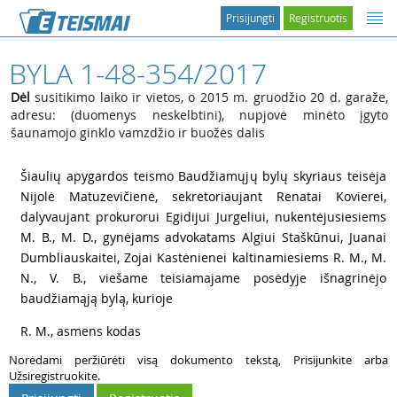
Prisijungti
Registruotis
BYLA 1-48-354/2017
Dėl
susitikimo laiko ir vietos, o 2015 m. gruodžio 20 d. garaže,
adresu: (duomenys neskelbtini), nupjovė minėto įgyto
šaunamojo ginklo vamzdžio ir buožės dalis
1
Šiaulių apygardos teismo Baudžiamųjų bylų skyriaus teisėja
Nijolė Matuzevičienė, sekretoriaujant Renatai Kovierei,
dalyvaujant prokurorui Egidijui Jurgeliui, nukentėjusiesiems
M. B.,
M. D., gynėjams advokatams Algiui Staškūnui, Juanai
Dumbliauskaitei, Zojai Kastėnienei kaltinamiesiems
R. M.,
M.
N.,
V. B., viešame teisiamajame posėdyje išnagrinėjo
baudžiamąją bylą, kurioje
2
R. M., asmens kodas
Norėdami peržiūrėti visą dokumento tekstą, Prisijunkite arba
Užsiregistruokite.