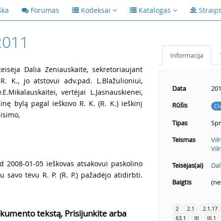
ška
Forumas
Kodeksai
Katalogas
Straip
2011
Informacija
eisėja Dalia Zeniauskaitė, sekretoriaujant
R. K., jo atstovui adv.pad. L.Blažulioniui,
Data
201
.E.Mikalauskaitei, vertėjai L.Jasnauskienei,
nę bylą pagal ieškovo R. K. (R. K.) ieškinį
Rūšis
Ci
eisimo,
Tipas
Sp
Teismas
Vil
Vil
ad 2008-01-05 ieškovas atsakovui paskolino
Teisėjas(ai)
Dal
 savo tėvu R. P. (R. P.) pažadėjo atidirbti.
Baigtis
(ne
2
2.1
2.1.17
kumento tekstą, Prisijunkite arba
63.1
III
III.1