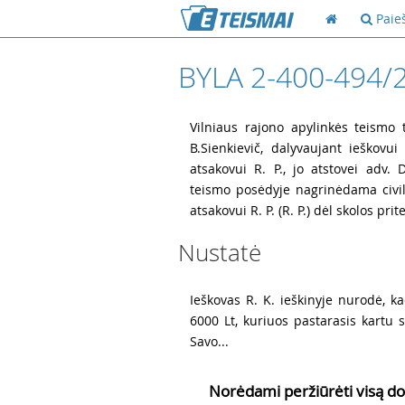
Paie
BYLA 2-400-494/
1
Vilniaus rajono apylinkės teismo t
B.Sienkievič, dalyvaujant ieškovui 
atsakovui R. P., jo atstovei adv. D
teismo posėdyje nagrinėdama civili
atsakovui R. P. (R. P.) dėl skolos prit
Nustatė
2
Ieškovas R. K. ieškinyje nurodė, k
6000 Lt, kuriuos pastarasis kartu su
Savo...
Norėdami peržiūrėti visą do