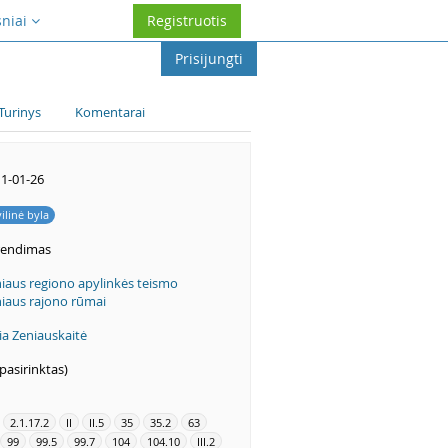
sniai
Registruotis
Prisijungti
Turinys
Komentarai
1-01-26
vilinė byla
rendimas
niaus regiono apylinkės teismo
niaus rajono rūmai
ia Zeniauskaitė
pasirinktas)
2.1.17.2
II
II.5
35
35.2
63
99
99.5
99.7
104
104.10
III.2