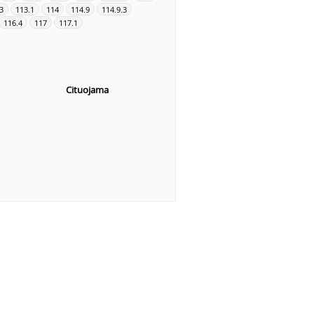
3
113.1
114
114.9
114.9.3
116.4
117
117.1
Cituojama