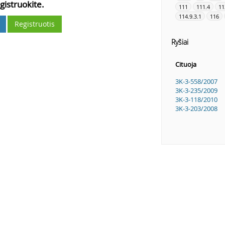
gistruokite.
111
111.4
11
114.9.3.1
116
Registruotis
Ryšiai
Cituoja
3K-3-558/2007
3K-3-235/2009
3K-3-118/2010
3K-3-203/2008