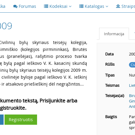
ška
Forumas
Kodeksai
Katalogas
Straip
009
Informacija
vilinių bylų skyriaus teisėjų kolegija,
imniškio (kolegijos pirmininkas), Birutės
Data
200
aus (pranešėjas), rašytinio proceso tvarka
nę bylą pagal ieškovo V. K. kasacinį skundą
Rūšis
Ci
linių bylų skyriaus teisėjų kolegijos 2009 m.
Tipas
Nut
civilinėje byloje pagal ieškovo V. K. ieškinį
 ir atsakovo priešieškinį dėl negrąžintos...
Teismas
Lie
Teisėjas(ai)
Bir
kumento tekstą, Prisijunkite arba
Gin
Ant
gistruokite.
Baigtis
Pan
Registruotis
gal
spr