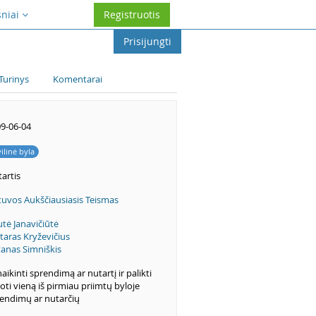
sniai
Registruotis
Prisijungti
Turinys
Komentarai
9-06-04
vilinė byla
artis
tuvos Aukščiausiasis Teismas
utė Janavičiūtė
taras Kryževičius
anas Simniškis
aikinti sprendimą ar nutartį ir palikti
ioti vieną iš pirmiau priimtų byloje
endimų ar nutarčių