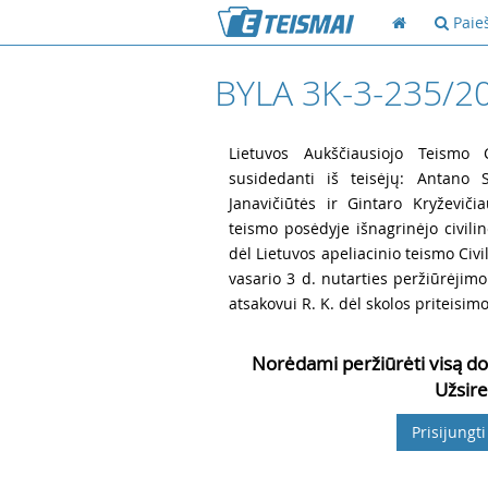
Paie
BYLA 3K-3-235/2
1
Lietuvos Aukščiausiojo Teismo Ci
susidedanti iš teisėjų: Antano S
Janavičiūtės ir Gintaro Kryževiči
teismo posėdyje išnagrinėjo civili
dėl Lietuvos apeliacinio teismo Civi
vasario 3 d. nutarties peržiūrėjimo 
atsakovui R. K. dėl skolos priteisimo
Norėdami peržiūrėti visą do
Užsire
Prisijungti