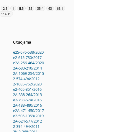
2.3
II
II.5
35
35.4
63
63.1
114.11
Cituojama
e2S-676-538/2020
e2-615-730/2017
e2A-256-464/2020
2A-683-210/2014
2A-1069-254/2015
2-574-494/2012
2-1685-752/2020
e2-405-351/2016
2A-338-264/2013
e2-798-674/2016
2A-183-480/2016
e2A-471-450/2017
e2-506-1059/2019
2A-524-577/2012
2-394-494/2011
3K-3-368/2011