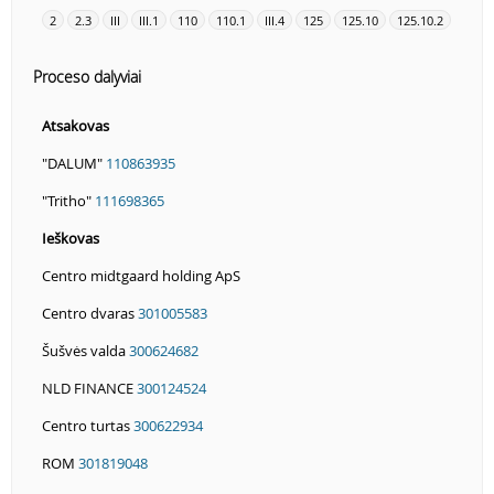
2
2.3
III
III.1
110
110.1
III.4
125
125.10
125.10.2
Proceso dalyviai
Atsakovas
"DALUM"
110863935
"Tritho"
111698365
Ieškovas
Centro midtgaard holding ApS
Centro dvaras
301005583
Šušvės valda
300624682
NLD FINANCE
300124524
Centro turtas
300622934
ROM
301819048