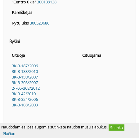
"Centro ūkis"
300139138
Pareiškėjas
Rytų ūkis
300529686
Ryšiai
Cituoja
Cituojama
3K-3-187/2006
3K-3-183/2010
3K-3-159/2007
3K-3-303/2007
2-705-368/2012
3K-3-42/2010
3K-3-324/2006
3K-3-108/2009
Naudodamiesi paslaugomis sutinkate naudoti mūsų slapukus.
Sutinku
Plačiau