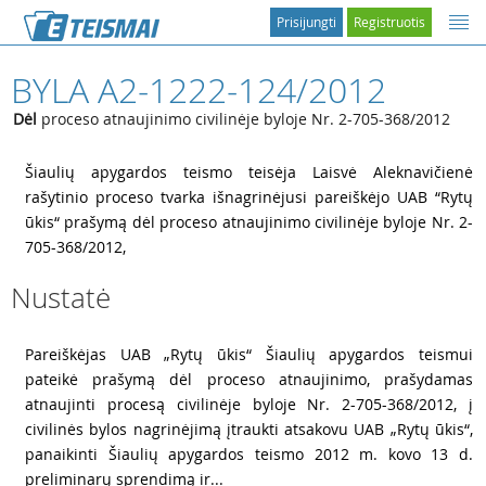
Prisijungti
Registruotis
BYLA A2-1222-124/2012
Dėl
proceso atnaujinimo civilinėje byloje Nr. 2-705-368/2012
1
Šiaulių apygardos teismo teisėja Laisvė Aleknavičienė
rašytinio proceso tvarka išnagrinėjusi pareiškėjo UAB “Rytų
ūkis“ prašymą dėl proceso atnaujinimo civilinėje byloje Nr. 2-
705-368/2012,
Nustatė
2
Pareiškėjas UAB „Rytų ūkis“ Šiaulių apygardos teismui
pateikė prašymą dėl proceso atnaujinimo, prašydamas
atnaujinti procesą civilinėje byloje Nr. 2-705-368/2012, į
civilinės bylos nagrinėjimą įtraukti atsakovu UAB „Rytų ūkis“,
panaikinti Šiaulių apygardos teismo 2012 m. kovo 13 d.
preliminarų sprendimą ir...