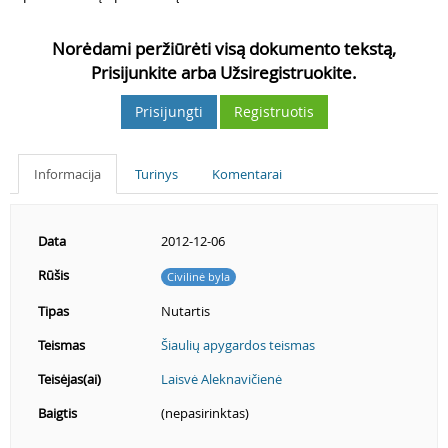
Norėdami peržiūrėti visą dokumento tekstą,
Prisijunkite arba Užsiregistruokite.
Prisijungti
Registruotis
Informacija
Turinys
Komentarai
Data
2012-12-06
Rūšis
Civilinė byla
Tipas
Nutartis
Teismas
Šiaulių apygardos teismas
Teisėjas(ai)
Laisvė Aleknavičienė
Baigtis
(nepasirinktas)