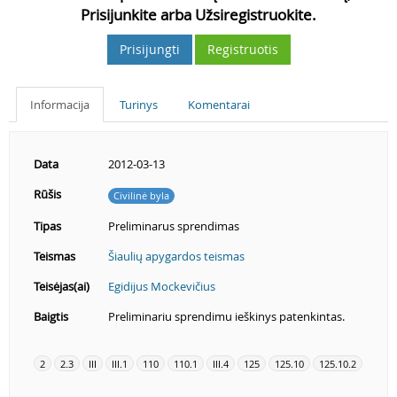
Prisijunkite arba Užsiregistruokite.
Prisijungti
Registruotis
Informacija
Turinys
Komentarai
Data
2012-03-13
Rūšis
Civilinė byla
Tipas
Preliminarus sprendimas
Teismas
Šiaulių apygardos teismas
Teisėjas(ai)
Egidijus Mockevičius
Baigtis
Preliminariu sprendimu ieškinys patenkintas.
2
2.3
III
III.1
110
110.1
III.4
125
125.10
125.10.2