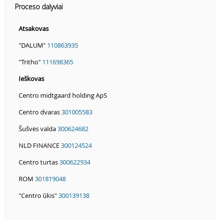
Proceso dalyviai
Atsakovas
"DALUM"
110863935
"Tritho"
111698365
Ieškovas
Centro midtgaard holding ApS
Centro dvaras
301005583
Šušvės valda
300624682
NLD FINANCE
300124524
Centro turtas
300622934
ROM
301819048
"Centro ūkis"
300139138