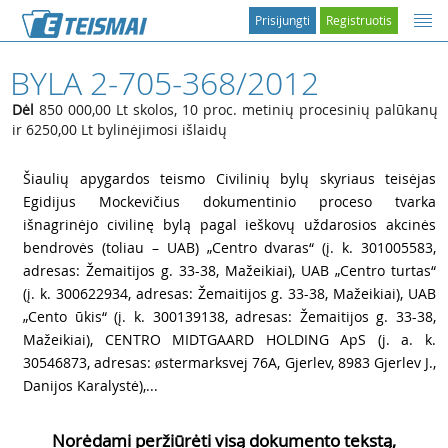
Prisijungti
Registruotis
BYLA 2-705-368/2012
Dėl
850 000,00 Lt skolos, 10 proc. metinių procesinių palūkanų
ir 6250,00 Lt bylinėjimosi išlaidų
1
Šiaulių apygardos teismo Civilinių bylų skyriaus teisėjas
Egidijus Mockevičius dokumentinio proceso tvarka
išnagrinėjo civilinę bylą pagal ieškovų uždarosios akcinės
bendrovės (toliau – UAB) „Centro dvaras“ (į. k. 301005583,
adresas: Žemaitijos g. 33-38, Mažeikiai), UAB „Centro turtas“
(į. k. 300622934, adresas: Žemaitijos g. 33-38, Mažeikiai), UAB
„Cento ūkis“ (į. k. 300139138, adresas: Žemaitijos g. 33-38,
Mažeikiai), CENTRO MIDTGAARD HOLDING ApS (j. a. k.
30546873, adresas: østermarksvej 76A, Gjerlev, 8983 Gjerlev J.,
Danijos Karalystė),...
Norėdami peržiūrėti visą dokumento tekstą,