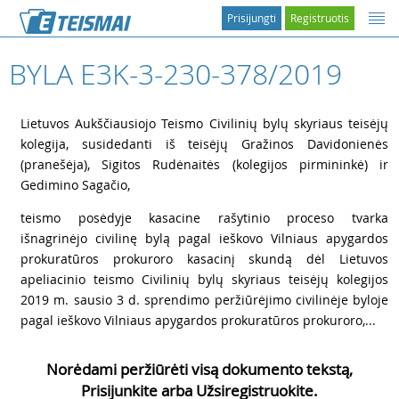
Prisijungti
Registruotis
BYLA E3K-3-230-378/2019
1
Lietuvos Aukščiausiojo Teismo Civilinių bylų skyriaus teisėjų
kolegija, susidedanti iš teisėjų Gražinos Davidonienės
(pranešėja), Sigitos Rudėnaitės (kolegijos pirmininkė) ir
Gedimino Sagačio,
2
teismo posėdyje kasacine rašytinio proceso tvarka
išnagrinėjo civilinę bylą pagal ieškovo Vilniaus apygardos
prokuratūros prokuroro kasacinį skundą dėl Lietuvos
apeliacinio teismo Civilinių bylų skyriaus teisėjų kolegijos
2019 m. sausio 3 d. sprendimo peržiūrėjimo civilinėje byloje
pagal ieškovo Vilniaus apygardos prokuratūros prokuroro,...
Norėdami peržiūrėti visą dokumento tekstą,
Prisijunkite arba Užsiregistruokite.