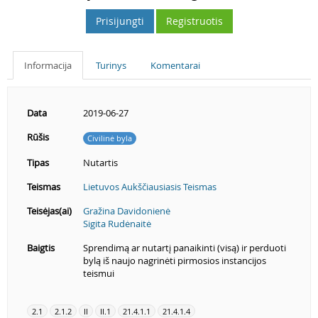
Prisijungti
Registruotis
Informacija
Turinys
Komentarai
Data
2019-06-27
Rūšis
Civilinė byla
Tipas
Nutartis
Teismas
Lietuvos Aukščiausiasis Teismas
Teisėjas(ai)
Gražina Davidonienė
Sigita Rudėnaitė
Baigtis
Sprendimą ar nutartį panaikinti (visą) ir perduoti
bylą iš naujo nagrinėti pirmosios instancijos
teismui
2.1
2.1.2
II
II.1
21.4.1.1
21.4.1.4