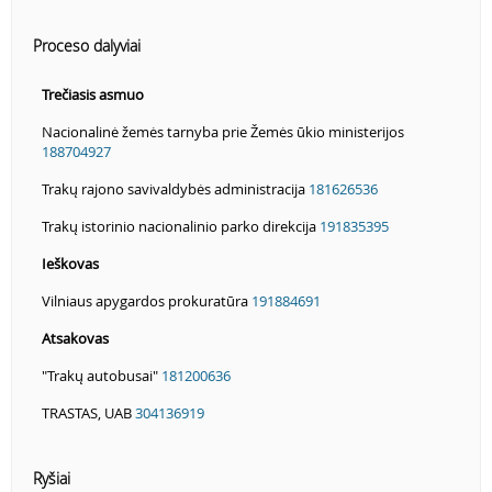
Proceso dalyviai
Trečiasis asmuo
Nacionalinė žemės tarnyba prie Žemės ūkio ministerijos
188704927
Trakų rajono savivaldybės administracija
181626536
Trakų istorinio nacionalinio parko direkcija
191835395
Ieškovas
Vilniaus apygardos prokuratūra
191884691
Atsakovas
"Trakų autobusai"
181200636
TRASTAS, UAB
304136919
Ryšiai