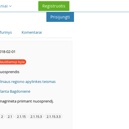
sniai
Registruotis
Prisijungti
Turinys
Komentarai
018-02-01
Baudžiamoji byla
uosprendis
ilniaus regiono apylinkės teismas
olanta Bagdonienė
šnagrinėta priimant nuosprendį.
2
2.1
2.1.15
2.1.15.3
2.1.15.3.3