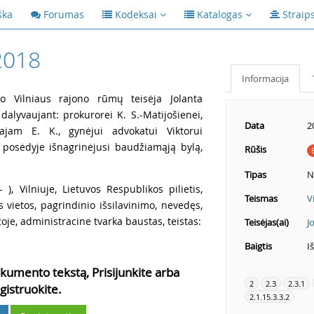
ška
Forumas
Kodeksai
Katalogas
Straip
2018
Informacija
mo Vilniaus rajono rūmų teisėja Jolanta
dalyvaujant: prokurorei K. S.-Matijošienei,
Data
2
ajam E. K., gynėjui advokatui Viktorui
 posėdyje išnagrinėjusi baudžiamąją bylą,
Rūšis
Tipas
N
), Vilniuje, Lietuvos Respublikos pilietis,
Teismas
V
 vietos, pagrindinio išsilavinimo, nevedęs,
oje, administracine tvarka baustas, teistas:
Teisėjas(ai)
J
Baigtis
I
kumento tekstą, Prisijunkite arba
2
2.3
2.3.1
gistruokite.
2.1.15.3.3.2