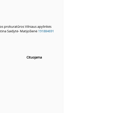
os prokuratūros Vilniaus apylinkės
stina Saidytė- Matijošienė
191884691
Cituojama