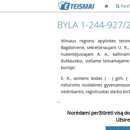
Paie
BYLA 1-244-927/
1
Vilniaus regiono apylinkės teis
Bagdonienė, sekretoriaujant U. R., 
nukentėjusiajam A. A., kaltinam
Rutkauskui, viešame teisiamajame
kurioje:
2
E. K., asmens kodas ( - ) gim. ( - 
neturintis nuolatinės gyvenamosios
nedirbantis, registruotas darbo birž
...
Norėdami peržiūrėti visą do
Užsire