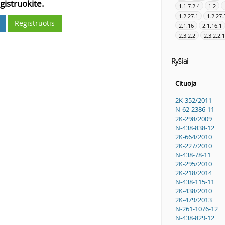
gistruokite.
1.1.7.2.4
1.2
1.2.27.1
1.2.27.
Registruotis
2.1.16
2.1.16.1
2.3.2.2
2.3.2.2.
Ryšiai
Cituoja
2K-352/2011
N-62-2386-11
2K-298/2009
N-438-838-12
2K-664/2010
2K-227/2010
N-438-78-11
2K-295/2010
2K-218/2014
N-438-115-11
2K-438/2010
2K-479/2013
N-261-1076-12
N-438-829-12