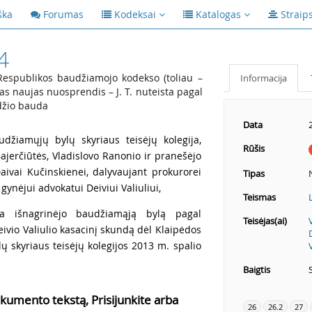
ška
Forumas
Kodeksai
Katalogas
Straip
4
 Respublikos baudžiamojo kodekso (toliau –
Informacija
tas naujas nuosprendis – J. T. nuteista pagal
džio bauda
Data
udžiamųjų bylų skyriaus teisėjų kolegija,
Rūšis
ajerčiūtės, Vladislovo Ranonio ir pranešėjo
aivai Kučinskienei, dalyvaujant prokurorei
Tipas
, gynėjui advokatui Deiviui Valiuliui,
Teismas
ka išnagrinėjo baudžiamąją bylą pagal
Teisėjas(ai)
eivio Valiulio kasacinį skundą dėl Klaipėdos
 skyriaus teisėjų kolegijos 2013 m. spalio
Baigtis
kumento tekstą, Prisijunkite arba
26
26.2
27