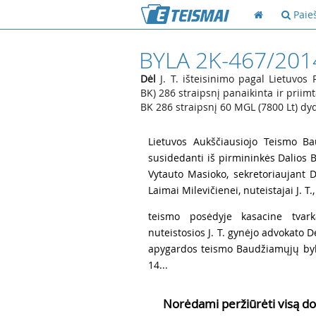
Paie
BYLA 2K-467/201
Dėl
J. T. išteisinimo pagal Lietuvos
BK) 286 straipsnį panaikinta ir priim
BK 286 straipsnį 60 MGL (7800 Lt) dy
1
Lietuvos Aukščiausiojo Teismo Ba
susidedanti iš pirmininkės Dalios B
Vytauto Masioko, sekretoriaujant D
Laimai Milevičienei, nuteistajai J. T.
2
teismo posėdyje kasacine tvar
nuteistosios J. T. gynėjo advokato D
apygardos teismo Baudžiamųjų bylų
14...
Norėdami peržiūrėti visą do