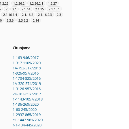
1.2.26
1.2.26.2
1.2.26.2.1
1.2.27
5
2
2.1
2.1.14
2.1.15
2.1.15.1
2.1.16.1.4
2.1.16.2
2.1.16.2.3
2.3
10
2.3.6
2.3.6.2
2.14
Cituojama
1-163-946/2017
1-317-1109/2020
1A-793-317/2019
1-926-957/2016
1-1704-825/2016
1A-320-574/2019
1-3126-957/2016
2K-263-697/2017
1-1143-1057/2018
1-136-269/2020
1-60-245/2020
1-2937-865/2019
e1-1447-961/2020
N1-134-445/2020