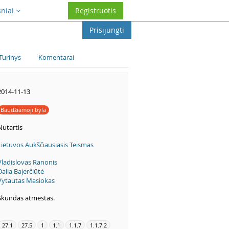
sniai
Registruotis
Prisijungti
Turinys
Komentarai
2014-11-13
Baudžiamoji byla
Nutartis
Lietuvos Aukščiausiasis Teismas
Vladislovas Ranonis
Dalia Bajerčiūtė
Vytautas Masiokas
Skundas atmestas.
27.1
27.5
1
1.1
1.1.7
1.1.7.2