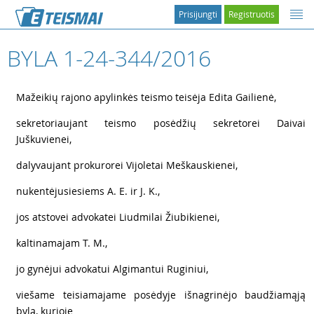
Prisijungti
Registruotis
BYLA 1-24-344/2016
1
Mažeikių rajono apylinkės teismo teisėja Edita Gailienė,
2
sekretoriaujant teismo posėdžių sekretorei Daivai
Juškuvienei,
3
dalyvaujant prokurorei Vijoletai Meškauskienei,
4
nukentėjusiesiems A. E. ir J. K.,
5
jos atstovei advokatei Liudmilai Žiubikienei,
6
kaltinamajam T. M.,
7
jo gynėjui advokatui Algimantui Ruginiui,
8
viešame teisiamajame posėdyje išnagrinėjo baudžiamąją
bylą, kurioje