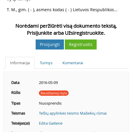
9
T. M., gim. ( - ), asmens kodas ( - ) Lietuvos Respublikos...
Norėdami peržiūrėti visą dokumento tekstą,
Prisijunkite arba Užsiregistruokite.
Prisijungti
Registruotis
Informacija
Turinys
Komentarai
Data
2016-05-09
Rūšis
Baudžiamoji byla
Tipas
Nuosprendis
Teismas
Telšių apylinkės teismo Mažeikių rūmai
Teisėjas(ai)
Edita Gailienė