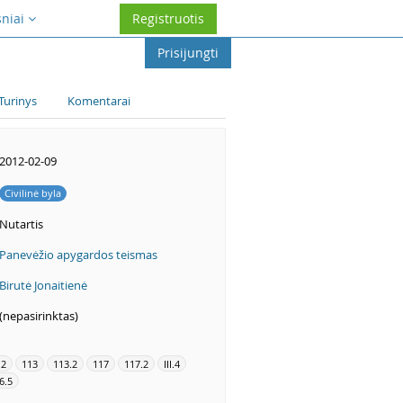
sniai
Registruotis
Prisijungti
Turinys
Komentarai
2012-02-09
Civilinė byla
Nutartis
Panevėžio apygardos teismas
Birutė Jonaitienė
(nepasirinktas)
.2
113
113.2
117
117.2
III.4
6.5