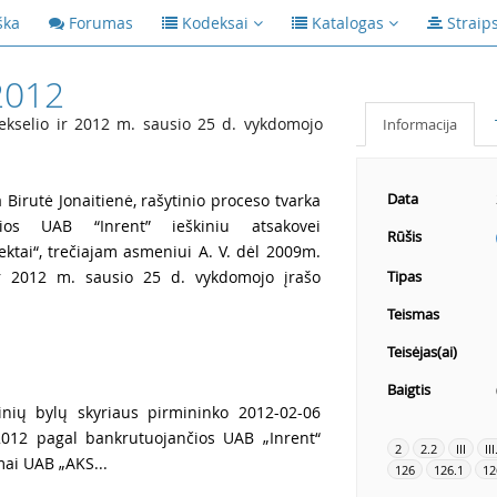
ška
Forumas
Kodeksai
Katalogas
Straip
2012
kselio ir 2012 m. sausio 25 d. vykdomojo
Informacija
Data
Birutė Jonaitienė, rašytinio proceso tvarka
čios UAB “Inrent” ieškiniu atsakovei
Rūšis
ktai“, trečiajam asmeniui A. V. dėl 2009m.
ir 2012 m. sausio 25 d. vykdomojo įrašo
Tipas
Teismas
Teisėjas(ai)
Baigtis
inių bylų skyriaus pirmininko 2012-02-06
/2012 pagal bankrutuojančios UAB „Inrent“
2
2.2
III
III
mai UAB „AKS...
126
126.1
12