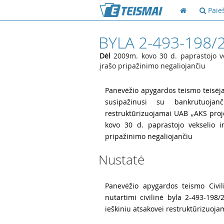
Paie
BYLA 2-493-198/
Dėl
2009m. kovo 30 d. paprastojo ve
įrašo pripažinimo negaliojančiu
1
Panevėžio apygardos teismo teisėja 
susipažinusi su bankrutuojan
restruktūrizuojamai UAB „AKS proje
kovo 30 d. paprastojo vekselio 
pripažinimo negaliojančiu
Nustatė
2
Panevėžio apygardos teismo Civil
nutartimi civilinė byla 2-493-198
ieškiniu atsakovei restruktūrizuoja