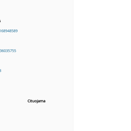
s
168948589
36035755
3
Cituojama