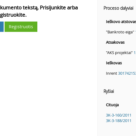
kumento tekstą, Prisijunkite arba
Proceso dalyviai
gistruokite.
Ieškovo atstova
Registruotis
"Bankroto eiga"
Atsakovas
"AKS projektai"
1
Ieškovas
Inrent
30174215
Ryšiai
Cituoja
3K-3-160/2011
3K-3-188/2011