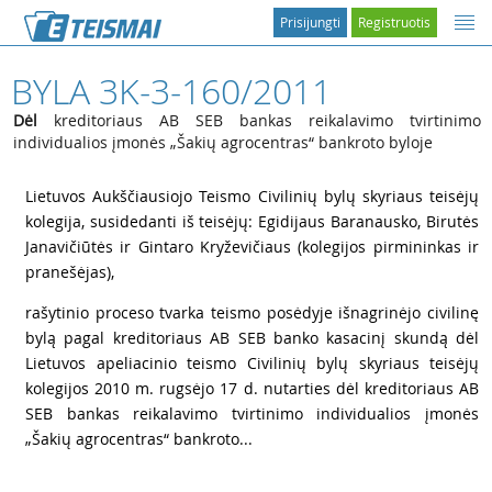
Prisijungti
Registruotis
BYLA 3K-3-160/2011
Dėl
kreditoriaus AB SEB bankas reikalavimo tvirtinimo
individualios įmonės „Šakių agrocentras“ bankroto byloje
1
Lietuvos Aukščiausiojo Teismo Civilinių bylų skyriaus teisėjų
kolegija, susidedanti iš teisėjų: Egidijaus Baranausko, Birutės
Janavičiūtės ir Gintaro Kryževičiaus (kolegijos pirmininkas ir
pranešėjas),
2
rašytinio proceso tvarka teismo posėdyje išnagrinėjo civilinę
bylą pagal kreditoriaus AB SEB banko kasacinį skundą dėl
Lietuvos apeliacinio teismo Civilinių bylų skyriaus teisėjų
kolegijos 2010 m. rugsėjo 17 d. nutarties dėl kreditoriaus AB
SEB bankas reikalavimo tvirtinimo individualios įmonės
„Šakių agrocentras“ bankroto...