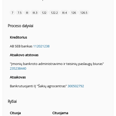
7
7.5
III
III.3
122
122.2
III.4
126
126.5
Proceso dalyviai
Kreditorius
AB SEB bankas
112021238
Atsakovo atstovas
"Įmonių bankroto administravimo ir teisinių paslaugų biuras"
235238440
Atsakovas
Bankrutuojanti IĮ "Šakių agrocentras"
300502792
Ryšiai
Cituoja
Cituojama