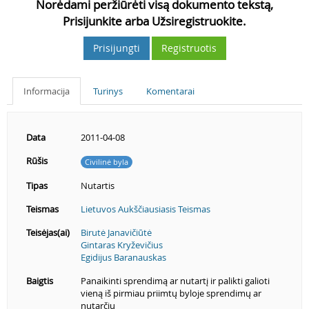
Norėdami peržiūrėti visą dokumento tekstą,
Prisijunkite arba Užsiregistruokite.
Prisijungti
Registruotis
Informacija
Turinys
Komentarai
Data
2011-04-08
Rūšis
Civilinė byla
Tipas
Nutartis
Teismas
Lietuvos Aukščiausiasis Teismas
Teisėjas(ai)
Birutė Janavičiūtė
Gintaras Kryževičius
Egidijus Baranauskas
Baigtis
Panaikinti sprendimą ar nutartį ir palikti galioti
vieną iš pirmiau priimtų byloje sprendimų ar
nutarčių