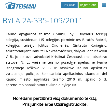
Prisijungti
Registruotis
BYLA 2A-335-109/2011
1
Kauno apygardos teismo Civilinių bylų skyriaus teisėjų
kolegija, susidedanti iš kolegijos pirmininkės Birutės Bobrel,
kolegijos teisėjų Jolitos Cirulienės, Gintauto Koriagino,
sekretoriaujant Danutei Nekraševičienei, dalyvaujant ieškovui
V. B., jo atstovei advokatei Kristinai Česnauskienei, atsakovo
atstovei N. L., viešame teismo posėdyje apeliacine tvarka
išnagrinėjo ieškovo V. B. ir atsakovo Kauno apskrities
vyriausiojo policijos komisariato apeliacinius skundus dėl
Kauno miesto apylinkės teismo 2010 m. spalio 6 d.
sprendimo panaikinimo civilinėje byloje Nr....
Norėdami peržiūrėti visą dokumento tekstą,
Prisijunkite arba Užsiregistruokite.