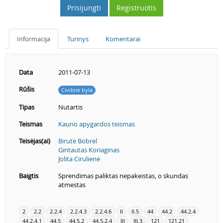
Prisijungti
Registruotis
Informacija
Turinys
Komentarai
Data
2011-07-13
Rūšis
Civilinė byla
Tipas
Nutartis
Teismas
Kauno apygardos teismas
Teisėjas(ai)
Birutė Bobrel
Gintautas Koriaginas
Jolita Cirulienė
Baigtis
Sprendimas paliktas nepakeistas, o skundas
atmestas
2
2.2
2.2.4
2.2.4.3
2.2.4.6
II
II.5
44
44.2
44.2.4
44.2.4.1
44.5
44.5.2
44.5.2.4
III
III.3
121
121.21