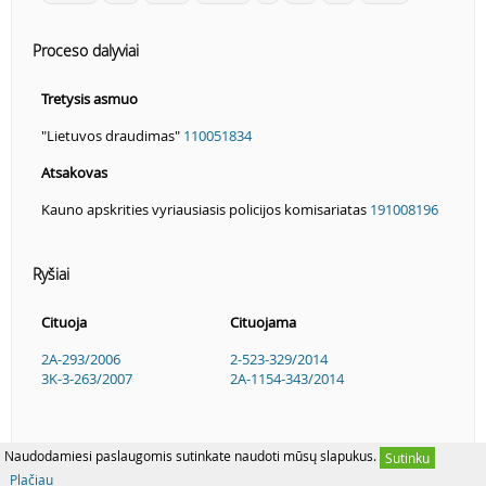
Proceso dalyviai
Tretysis asmuo
"Lietuvos draudimas"
110051834
Atsakovas
Kauno apskrities vyriausiasis policijos komisariatas
191008196
Ryšiai
Cituoja
Cituojama
2A-293/2006
2-523-329/2014
3K-3-263/2007
2A-1154-343/2014
Naudodamiesi paslaugomis sutinkate naudoti mūsų slapukus.
Sutinku
Plačiau