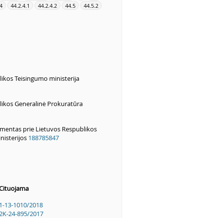
4
44.2.4.1
44.2.4.2
44.5
44.5.2
ikos Teisingumo ministerija
likos Generalinė Prokuratūra
amentas prie Lietuvos Respublikos
nisterijos
188785847
Cituojama
1-13-1010/2018
2K-24-895/2017