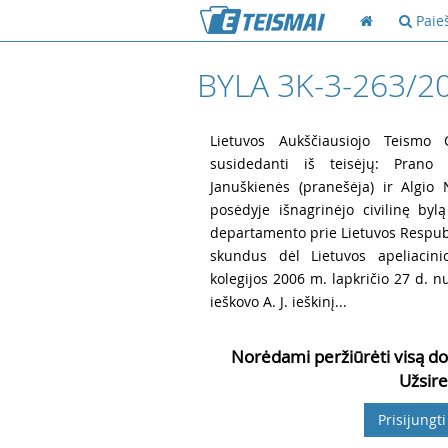
Paie
BYLA 3K-3-263/2
1
Lietuvos Aukščiausiojo Teismo Ci
susidedanti iš teisėjų: Prano Ž
Januškienės (pranešėja) ir Algio
posėdyje išnagrinėjo civilinę bylą
departamento prie Lietuvos Respubl
skundus dėl Lietuvos apeliacinio
kolegijos 2006 m. lapkričio 27 d. nu
ieškovo A. J. ieškinį...
Norėdami peržiūrėti visą do
Užsire
Prisijungti