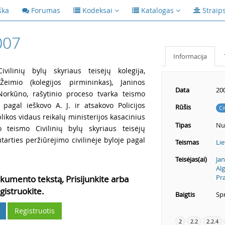
ška
Forumas
Kodeksai
Katalogas
Straip
007
Informacija
vilinių bylų skyriaus teisėjų kolegija,
eimio (kolegijos pirmininkas), Janinos
Data
20
 Norkūno, rašytinio proceso tvarka teismo
 pagal ieškovo A. J. ir atsakovo Policijos
Rūšis
Ci
ikos vidaus reikalų ministerijos kasacinius
Tipas
Nu
 teismo Civilinių bylų skyriaus teisėjų
tarties peržiūrėjimo civilinėje byloje pagal
Teismas
Lie
Teisėjas(ai)
Jan
Al
Pr
kumento tekstą, Prisijunkite arba
gistruokite.
Baigtis
Spr
Registruotis
2
2.2
2.2.4