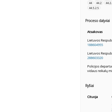
44
44.2
44.2.
44.5.2.5
Proceso dalyviai
Atsakovas
Lietuvos Respubl
188604955
Lietuvos Respub
288603320
Policijos depart
vidaus reikalų mi
Ryšiai
Cituoja