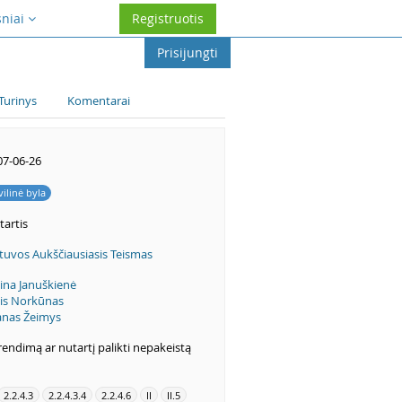
sniai
Registruotis
Prisijungti
Turinys
Komentarai
07-06-26
vilinė byla
tartis
tuvos Aukščiausiasis Teismas
ina Januškienė
gis Norkūnas
anas Žeimys
endimą ar nutartį palikti nepakeistą
2.2.4.3
2.2.4.3.4
2.2.4.6
II
II.5