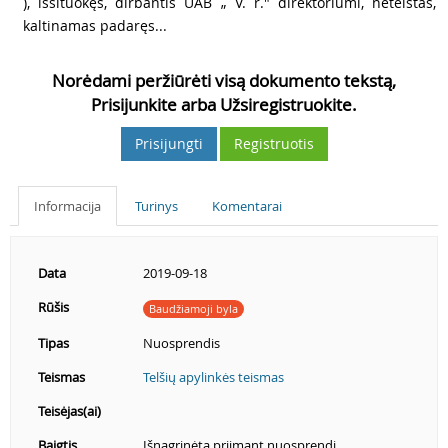
), išsituokęs, dirbantis UAB „ V. r." direktoriumi, neteistas,
kaltinamas padaręs...
Norėdami peržiūrėti visą dokumento tekstą,
Prisijunkite arba Užsiregistruokite.
Prisijungti
Registruotis
Informacija
Turinys
Komentarai
Data
2019-09-18
Rūšis
Baudžiamoji byla
Tipas
Nuosprendis
Teismas
Telšių apylinkės teismas
Teisėjas(ai)
Baigtis
Išnagrinėta priimant nuosprendį.