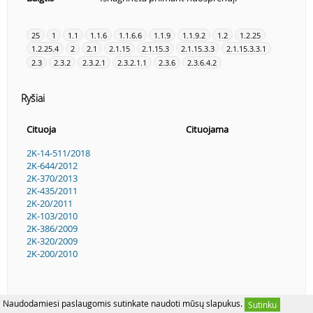
25
1
1.1
1.1.6
1.1.6.6
1.1.9
1.1.9.2
1.2
1.2.25
1.2.25.4
2
2.1
2.1.15
2.1.15.3
2.1.15.3.3
2.1.15.3.3.1
2.3
2.3.2
2.3.2.1
2.3.2.1.1
2.3.6
2.3.6.4.2
Ryšiai
Cituoja
Cituojama
2K-14-511/2018
2K-644/2012
2K-370/2013
2K-435/2011
2K-20/2011
2K-103/2010
2K-386/2009
2K-320/2009
2K-200/2010
Naudodamiesi paslaugomis sutinkate naudoti mūsų slapukus.
Sutinku