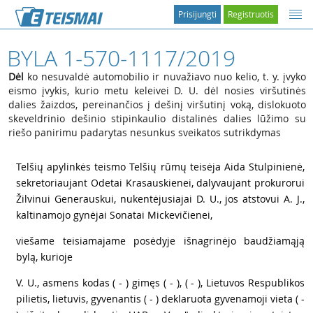
Prisijungti
Registruotis
BYLA 1-570-1117/2019
Dėl
ko nesuvaldė automobilio ir nuvažiavo nuo kelio, t. y. įvyko
eismo įvykis, kurio metu keleivei D. U. dėl nosies viršutinės
dalies žaizdos, pereinančios į dešinį viršutinį voką, dislokuoto
skeveldrinio dešinio stipinkaulio distalinės dalies lūžimo su
riešo panirimu padarytas nesunkus sveikatos sutrikdymas
1
Telšių apylinkės teismo Telšių rūmų teisėja Aida Stulpinienė,
sekretoriaujant Odetai Krasauskienei, dalyvaujant prokurorui
Žilvinui Generauskui, nukentėjusiajai D. U., jos atstovui A. J.,
kaltinamojo gynėjai Sonatai Mickevičienei,
2
viešame teisiamajame posėdyje išnagrinėjo baudžiamąją
bylą, kurioje
3
V. U., asmens kodas ( - ) gimęs ( - ), ( - ), Lietuvos Respublikos
pilietis, lietuvis, gyvenantis ( - ) deklaruota gyvenamoji vieta ( -