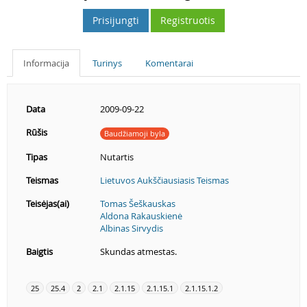
Prisijungti
Registruotis
Informacija
Turinys
Komentarai
Data
2009-09-22
Rūšis
Baudžiamoji byla
Tipas
Nutartis
Teismas
Lietuvos Aukščiausiasis Teismas
Teisėjas(ai)
Tomas Šeškauskas
Aldona Rakauskienė
Albinas Sirvydis
Baigtis
Skundas atmestas.
25
25.4
2
2.1
2.1.15
2.1.15.1
2.1.15.1.2