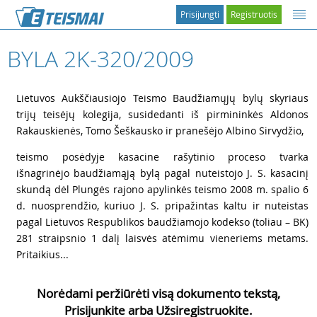
Prisijungti
Registruotis
BYLA 2K-320/2009
1
Lietuvos Aukščiausiojo Teismo Baudžiamųjų bylų skyriaus
trijų teisėjų kolegija, susidedanti iš pirmininkės Aldonos
Rakauskienės, Tomo Šeškausko ir pranešėjo Albino Sirvydžio,
2
teismo posėdyje kasacine rašytinio proceso tvarka
išnagrinėjo baudžiamąją bylą pagal nuteistojo J. S. kasacinį
skundą dėl Plungės rajono apylinkės teismo 2008 m. spalio 6
d. nuosprendžio, kuriuo J. S. pripažintas kaltu ir nuteistas
pagal Lietuvos Respublikos baudžiamojo kodekso (toliau – BK)
281 straipsnio 1 dalį laisvės atėmimu vieneriems metams.
Pritaikius...
Norėdami peržiūrėti visą dokumento tekstą,
Prisijunkite arba Užsiregistruokite.