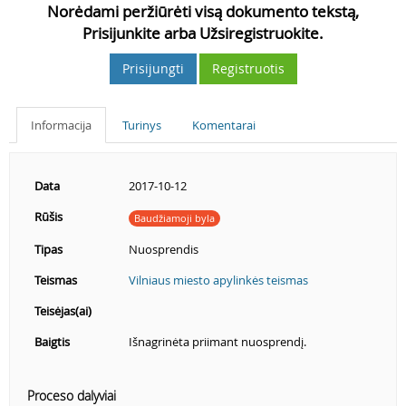
Norėdami peržiūrėti visą dokumento tekstą,
Prisijunkite arba Užsiregistruokite.
Prisijungti
Registruotis
Informacija
Turinys
Komentarai
Data
2017-10-12
Rūšis
Baudžiamoji byla
Tipas
Nuosprendis
Teismas
Vilniaus miesto apylinkės teismas
Teisėjas(ai)
Baigtis
Išnagrinėta priimant nuosprendį.
Proceso dalyviai