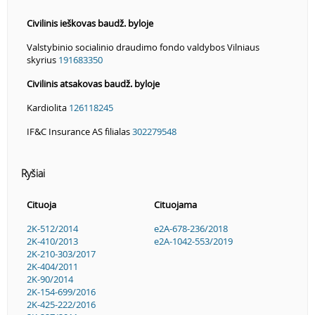
Civilinis ieškovas baudž. byloje
Valstybinio socialinio draudimo fondo valdybos Vilniaus
skyrius
191683350
Civilinis atsakovas baudž. byloje
Kardiolita
126118245
IF&C Insurance AS filialas
302279548
Ryšiai
Cituoja
Cituojama
2K-512/2014
e2A-678-236/2018
2K-410/2013
e2A-1042-553/2019
2K-210-303/2017
2K-404/2011
2K-90/2014
2K-154-699/2016
2K-425-222/2016