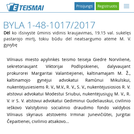
Prisijungti
Registruotis
BYLA 1-48-1017/2017
Dėl
ko išsivystė ūminis vidinis kraujavimas, 19.15 val. sukėlęs
pastarojo mirtį, tokiu būdu dėl neatsargumo atėmė M. V.
gyvybę
1
Vilniaus miesto apylinkės teismo teisėja Giedrė Norvilienė,
sekretoriaujant Viktorijai Podlipskienei, dalyvaujant
prokurorei Margaritai Valantiejienei, kaltinamajam M. Ž.,
kaltinamojo gynėjui advokatui Ramūnui Mikulskui,
nukentėjusiesiems R. V., M.V., R. V., S. V., nukentėjusiosios R. V.
atstovui advokatui Modestui Sriubui, nukentėjusiųjų M. V., R.
V. ir S. V. atstovui advokatui Gediminui Gudeliauskui, civilinio
ieškovo Valstybinio socialinio draudimo fondo valdybos
Vilniaus skyriaus atstovėms Irminai Junevičiūtei, Jurgitai
Čepaitienei, civilinio atsakovo...