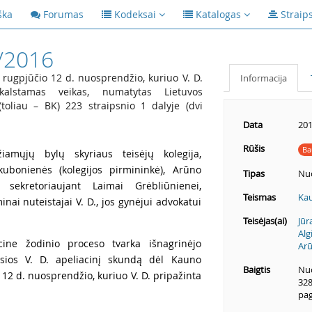
ška
Forumas
Kodeksai
Katalogas
Straip
/2016
ugpjūčio 12 d. nuosprendžio, kuriuo V. D.
Informacija
ikalstamas veikas, numatytas Lietuvos
oliau – BK) 223 straipsnio 1 dalyje (dvi
Data
201
Rūšis
Ba
amųjų bylų skyriaus teisėjų kolegija,
akubonienės (kolegijos pirmininkė), Arūno
Tipas
Nu
 sekretoriaujant Laimai Grėbliūnienei,
Teismas
Kau
nai nuteistajai V. D., jos gynėjui advokatui
Teisėjas(ai)
Jūr
Alg
ine žodinio proceso tvarka išnagrinėjo
Arū
sios V. D. apeliacinį skundą dėl Kauno
Baigtis
Nuo
12 d. nuosprendžio, kuriuo V. D. pripažinta
328
pag