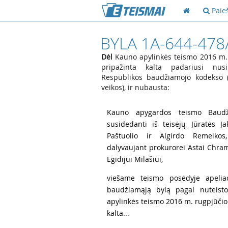
Paie
BYLA 1A-644-478
Dėl
Kauno apylinkės teismo 2016 m. r
pripažinta kalta padariusi nus
Respublikos baudžiamojo kodekso (t
veikos), ir nubausta:
1
Kauno apygardos teismo Baudži
susidedanti iš teisėjų Jūratės J
Paštuolio ir Algirdo Remeikos,
dalyvaujant prokurorei Astai Chrami
Egidijui Milašiui,
2
viešame teismo posėdyje apeliac
baudžiamąją bylą pagal nuteisto
apylinkės teismo 2016 m. rugpjūčio 
kalta...