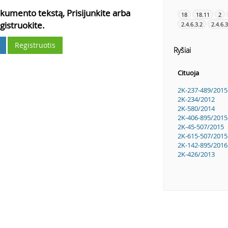
kumento tekstą, Prisijunkite arba
18
18.11
2
gistruokite.
2.4.6.3.2
2.4.6.3
Registruotis
Ryšiai
Cituoja
2K-237-489/2015
2K-234/2012
2K-580/2014
2K-406-895/2015
2K-45-507/2015
2K-615-507/2015
2K-142-895/2016
2K-426/2013