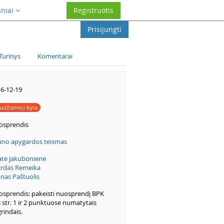
sniai
Registruotis
Prisijungti
Turinys
Komentarai
6-12-19
udžiamoji byla
osprendis
no apygardos teismas
atė Jakubonienė
irdas Remeika
nas Paštuolis
sprendis: pakeisti nuosprendį BPK
 str. 1 ir 2 punktuose numatytais
rindais.