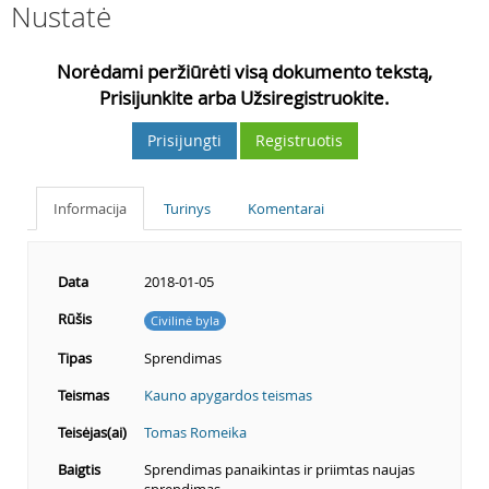
Nustatė
Norėdami peržiūrėti visą dokumento tekstą,
Prisijunkite arba Užsiregistruokite.
Prisijungti
Registruotis
Informacija
Turinys
Komentarai
Data
2018-01-05
Rūšis
Civilinė byla
Tipas
Sprendimas
Teismas
Kauno apygardos teismas
Teisėjas(ai)
Tomas Romeika
Baigtis
Sprendimas panaikintas ir priimtas naujas