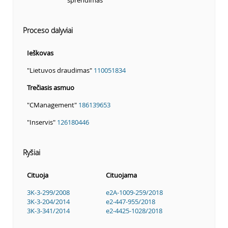
sprendimas
Proceso dalyviai
Ieškovas
"Lietuvos draudimas"
110051834
Trečiasis asmuo
"CManagement"
186139653
"Inservis"
126180446
Ryšiai
Cituoja
Cituojama
3K-3-299/2008
e2A-1009-259/2018
3K-3-204/2014
e2-447-955/2018
3K-3-341/2014
e2-4425-1028/2018