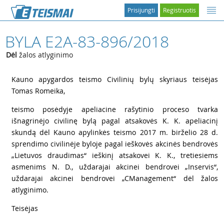
Prisijungti
Registruotis
BYLA E2A-83-896/2018
Dėl
žalos atlyginimo
1
Kauno apygardos teismo Civilinių bylų skyriaus teisėjas
Tomas Romeika,
2
teismo posėdyje apeliacine rašytinio proceso tvarka
išnagrinėjo civilinę bylą pagal atsakovės K. K. apeliacinį
skundą dėl Kauno apylinkės teismo 2017 m. birželio 28 d.
sprendimo civilinėje byloje pagal ieškovės akcinės bendrovės
„Lietuvos draudimas“ ieškinį atsakovei K. K., tretiesiems
asmenims N. D., uždarajai akcinei bendrovei „Inservis“,
uždarajai akcinei bendrovei „CManagement“ dėl žalos
atlyginimo.
3
Teisėjas