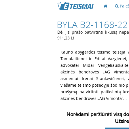
Paie
BYLA B2-1168-22
Dėl
jis prašo patvirtinti likusią nep
911,23 Lt
1
Kauno apygardos teismo teisėja Vir
Tamulaitienei ir Editai Vazgienei,
advokatei Midai Vengeliauskaite
akcinės bendrovės „AG Vimonta“
asmeniui Irenai Stankevičienei, 
viešame teismo posėdyje žodinio pr
prašymą patvirtinti patikslintą kr
akcinės bendrovės „AG Vimonta“...
Norėdami peržiūrėti visą do
Užsire