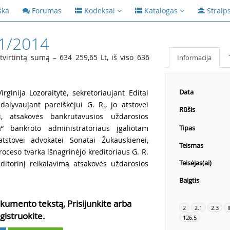
ška
Forumas
Kodeksai
Katalogas
Straip
1/2014
atvirtintą sumą – 634 259,65 Lt, iš viso 636
Informacija
Data
ginija Lozoraitytė, sekretoriaujant Editai
 dalyvaujant pareiškėjui G. R., jo atstovei
Rūšis
i, atsakovės bankrutavusios uždarosios
 bankroto administratoriaus įgaliotam
Tipas
atstovei advokatei Sonatai Žukauskienei,
Teismas
oceso tvarka išnagrinėjo kreditoriaus G. R.
Teisėjas(ai)
editorinį reikalavimą atsakovės uždarosios
Baigtis
kumento tekstą, Prisijunkite arba
2
2.1
2.3
I
gistruokite.
126.5