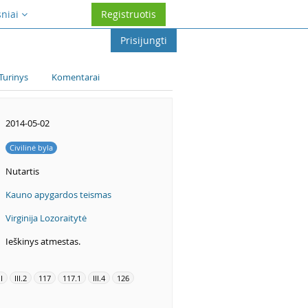
sniai
Registruotis
Prisijungti
Turinys
Komentarai
2014-05-02
Civilinė byla
Nutartis
Kauno apygardos teismas
Virginija Lozoraitytė
Ieškinys atmestas.
II
III.2
117
117.1
III.4
126