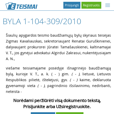
Prisijungti
Registruotis
BYLA 1-104-309/2010
1
Šiaulių apygardos teismo baudžiamųjų bylų skyriaus teisėjas
Zigmas Kavaliauskas, sekretoriaujant Renatai Guruškinienei,
dalyvaujant prokurorei Jūratei Tamašauskienei, kaltinamajai
V. T., jos gynėjui advokatui Algirdui Zakrasui, nukentėjusiajam
A. N.,
2
viešame teisiamajame posėdyje išnagrinėjo baudžiamąją
bylą, kurioje V. T., a. k. ( - ) gim.
( - )
, lietuvė, Lietuvos
Respublikos pilietė, ištekėjusi, gyv.
( - )
kaime, deklaruota
gyvenamoji vieta
( - )
, pagrindinio išsilavinimo, nedirbanti,
neteista -
Norėdami peržiūrėti visą dokumento tekstą,
Prisijunkite arba Užsiregistruokite.