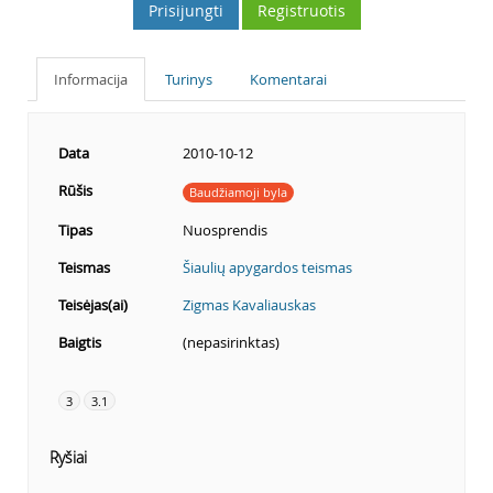
Prisijungti
Registruotis
Informacija
Turinys
Komentarai
Data
2010-10-12
Rūšis
Baudžiamoji byla
Tipas
Nuosprendis
Teismas
Šiaulių apygardos teismas
Teisėjas(ai)
Zigmas Kavaliauskas
Baigtis
(nepasirinktas)
3
3.1
Ryšiai