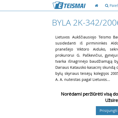
Paie
BYLA 2K-342/200
1
Lietuvos Aukščiausiojo Teismo Ba
susidedanti iš pirmininkės Ald
pranešėjo Viktoro Aiduko, sekre
prokurorui G. Paškevičiui, gynėj
tvarka išnagrinėjo baudžiamąją by
Dariaus Katausko kasacinį skundą 
bylų skyriaus teisėjų kolegijos 20
A. A. nuteistas pagal Lietuvos...
Norėdami peržiūrėti visą do
Užsire
Prisijungti