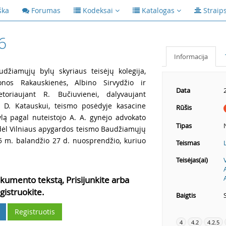
ška
Forumas
Kodeksai
Katalogas
Straip
6
Informacija
udžiamųjų bylų skyriaus teisėjų kolegija,
onos Rakauskienės, Albino Sirvydžio ir
Data
toriaujant R. Bučiuvienei, dalyvaujant
ui D. Katauskui, teismo posėdyje kasacine
Rūšis
lą pagal nuteistojo A. A. gynėjo advokato
Tipas
dėl Vilniaus apygardos teismo Baudžiamųjų
05 m. balandžio 27 d. nuosprendžio, kuriuo
Teismas
Teisėjas(ai)
kumento tekstą, Prisijunkite arba
gistruokite.
Baigtis
Registruotis
4
4.2
4.2.5