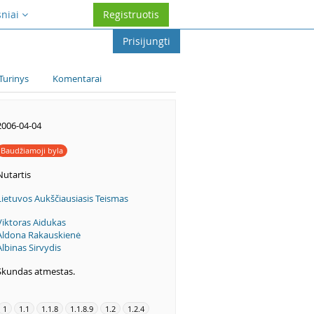
sniai
Registruotis
Prisijungti
Turinys
Komentarai
2006-04-04
Baudžiamoji byla
Nutartis
Lietuvos Aukščiausiasis Teismas
Viktoras Aidukas
Aldona Rakauskienė
Albinas Sirvydis
Skundas atmestas.
1
1.1
1.1.8
1.1.8.9
1.2
1.2.4