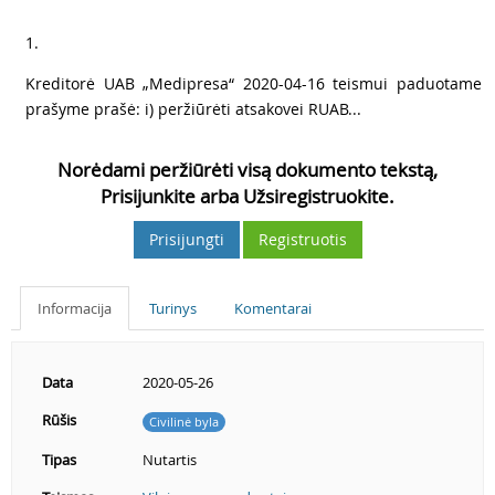
4
1.
5
Kreditorė UAB „Medipresa“ 2020-04-16 teismui paduotame
prašyme prašė: i) peržiūrėti atsakovei RUAB...
Norėdami peržiūrėti visą dokumento tekstą,
Prisijunkite arba Užsiregistruokite.
Prisijungti
Registruotis
Informacija
Turinys
Komentarai
Data
2020-05-26
Rūšis
Civilinė byla
Tipas
Nutartis