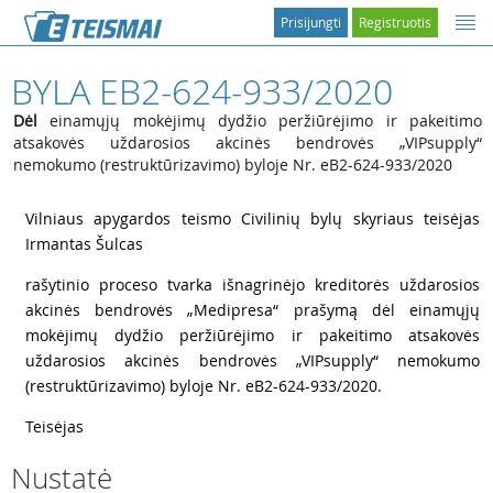
Prisijungti
Registruotis
BYLA EB2-624-933/2020
Dėl
einamųjų mokėjimų dydžio peržiūrėjimo ir pakeitimo
atsakovės uždarosios akcinės bendrovės „VIPsupply“
nemokumo (restruktūrizavimo) byloje Nr. eB2-624-933/2020
1
Vilniaus apygardos teismo Civilinių bylų skyriaus teisėjas
Irmantas Šulcas
2
rašytinio proceso tvarka išnagrinėjo kreditorės uždarosios
akcinės bendrovės „Medipresa“ prašymą dėl einamųjų
mokėjimų dydžio peržiūrėjimo ir pakeitimo atsakovės
uždarosios akcinės bendrovės „VIPsupply“ nemokumo
(restruktūrizavimo) byloje Nr. eB2-624-933/2020.
3
Teisėjas
Nustatė