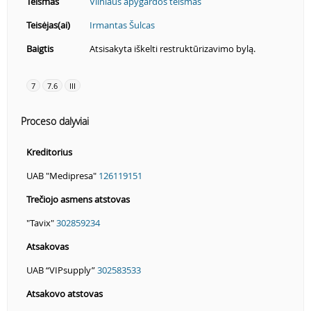
Teismas
Vilniaus apygardos teismas
Teisėjas(ai)
Irmantas Šulcas
Baigtis
Atsisakyta iškelti restruktūrizavimo bylą.
7
7.6
III
Proceso dalyviai
Kreditorius
UAB "Medipresa"
126119151
Trečiojo asmens atstovas
"Tavix"
302859234
Atsakovas
UAB “VIPsupply”
302583533
Atsakovo atstovas