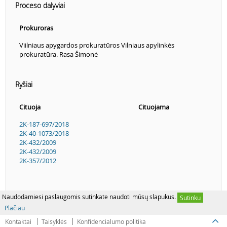
Proceso dalyviai
Prokuroras
Viilniaus apygardos prokuratūros Vilniaus apylinkės
prokuratūra. Rasa Šimonė
Ryšiai
Cituoja
Cituojama
2K-187-697/2018
2K-40-1073/2018
2K-432/2009
2K-432/2009
2K-357/2012
Naudodamiesi paslaugomis sutinkate naudoti mūsų slapukus.
Sutinku
Plačiau
Kontaktai
Taisyklės
Konfidencialumo politika