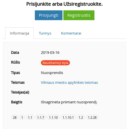
Prisijunkite arba Užsiregistruokite.
Prisijungti
Registruotis
Informacija
Turinys
Komentarai
Data
2019-03-16
Rūšis
Baudžiamoji byla
Tipas
Nuosprendis
Teismas
Vilniaus miesto apylinkės teismas
Teisėjas(ai)
Baigtis
Išnagrinėta priimant nuosprendį.
28
1
1.1
1.1.7
1.1.10
1.1.10.1
1.2
1.2.28