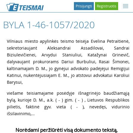
Prisijungti
Registruotis
BYLA 1-46-1057/2020
1
Vilniaus miesto apylinkės teismo teisėja Evelina Petraitienė,
sekretoriaujant Aleksandrai Assadilovai, Sandrai
Biziulevičienei, Arvydui Staniuliui, Katažynai Grinevič,
dalyvaujant prokurorams Dariui Burbuliui, Rasai Šimonei,
kaltinamajam D. M., jo gynėjui advokato padėjėjui Remigijui
Katinui, nukentėjusiajam E. M., jo atstovui advokatui Karoliui
Barysui,
2
viešame teisiamajame posėdyje išnagrinėjo baudžiamąją
bylą, kurioje D. M., a.k. ( - ) gim. ( - ) , Lietuvos Respublikos
pilietis, faktinė gyv. vieta ( - ), nevedęs, vidurinio
išsilavinimo,...
Norėdami peržiūrėti visą dokumento tekstą,