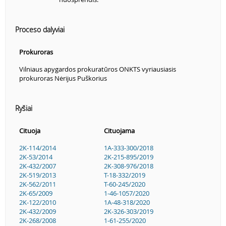
Proceso dalyviai
Prokuroras
Vilniaus apygardos prokuratūros ONKTS vyriausiasis
prokuroras Nėrijus Puškorius
Ryšiai
Cituoja
Cituojama
2K-114/2014
1A-333-300/2018
2K-53/2014
2K-215-895/2019
2K-432/2007
2K-308-976/2018
2K-519/2013
T-18-332/2019
2K-562/2011
T-60-245/2020
2K-65/2009
1-46-1057/2020
2K-122/2010
1A-48-318/2020
2K-432/2009
2K-326-303/2019
2K-268/2008
1-61-255/2020