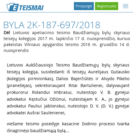
Prisijungti
Registruotis
BYLA 2K-187-697/2018
Dėl
Lietuvos apeliacinio teismo Baudžiamųjų bylų skyriaus
teisėjų kolegijos 2017 m. lapkričio 17 d. nuosprendžio, kuriuo
pakeistas Vilniaus apygardos teismo 2016 m. gruodžio 14 d.
nuosprendis
1
Lietuvos Aukščiausiojo Teismo Baudžiamųjų bylų skyriaus
teisėjų kolegija, susidedanti iš teisėjų Aurelijaus Gutausko
(kolegijos pirmininkas), Dalios Bajerčiūtės ir Alvydo Pikelio
(pranešėjas), sekretoriaujant Ritai Bartulienei, dalyvaujant
prokurorui Rolandui Imbrasui, nuteistojo V. B. gynėjui
advokatui Kęstučiui Ožiūnui, nuteistajam K. A., jo gynėjui
advokatui Pauliui Jablonskui, nuteistojo D. V. (D. V.) gynėjai
advokatei Aušrai Saulėnienei,
2
viešame teismo posėdyje kasacine žodinio proceso tvarka
išnagrinėjo baudžiamąją bylą...