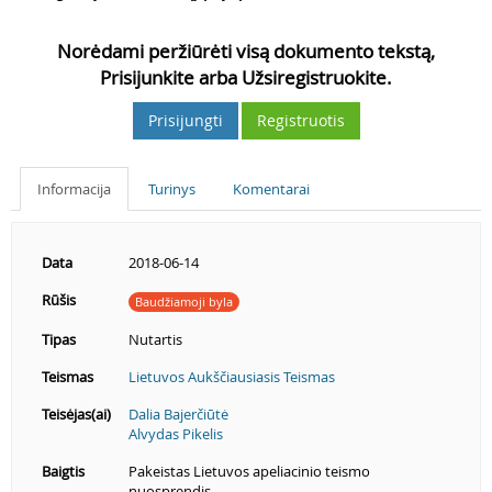
Norėdami peržiūrėti visą dokumento tekstą,
Prisijunkite arba Užsiregistruokite.
Prisijungti
Registruotis
Informacija
Turinys
Komentarai
Data
2018-06-14
Rūšis
Baudžiamoji byla
Tipas
Nutartis
Teismas
Lietuvos Aukščiausiasis Teismas
Teisėjas(ai)
Dalia Bajerčiūtė
Alvydas Pikelis
Baigtis
Pakeistas Lietuvos apeliacinio teismo
nuosprendis.