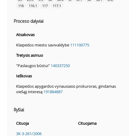
116
116.1
117
117.1
Proceso dalyviai
Atsakovas
Klaipėdos miesto savivaldybė
111100775
Tretysis asmuo
"Paslaugos būstui"
140337250
Ieškovas
Klaipėdos apygardos vyriausiasis prokuroras, gindamas
viešąjį interesą
191884887
Ryšiai
Cituoja
Cituojama
3K-3-261/2006