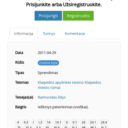
Prisijunkite arba Užsiregistruokite.
Prisijungti
Registruotis
Informacija
Turinys
Komentarai
Data
2011-04-29
Rūšis
Civilinė byla
Tipas
Sprendimas
Teismas
Klaipėdos apylinkės teismo Klaipėdos
miesto rūmai
Teisėjas(ai)
Raimondas Dilys
Baigtis
Ieškinys patenkintas (visiškai).
4
4.3
I
I.3
14
14.1
II
II.1
24
24.1
24.4
25
25.3
II.3
30
30.6
III
III.1
98
98.1
III.2