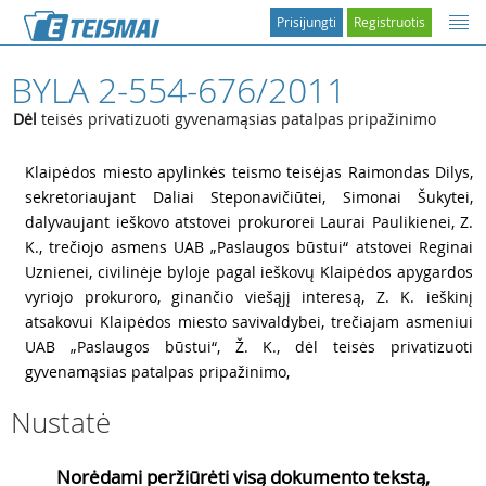
Prisijungti
Registruotis
BYLA 2-554-676/2011
Dėl
teisės privatizuoti gyvenamąsias patalpas pripažinimo
1
Klaipėdos miesto apylinkės teismo teisėjas Raimondas Dilys,
sekretoriaujant Daliai Steponavičiūtei, Simonai Šukytei,
dalyvaujant ieškovo atstovei prokurorei Laurai Paulikienei, Z.
K., trečiojo asmens UAB „Paslaugos būstui“ atstovei Reginai
Uznienei, civilinėje byloje pagal ieškovų Klaipėdos apygardos
vyriojo prokuroro, ginančio viešąjį interesą, Z. K. ieškinį
atsakovui Klaipėdos miesto savivaldybei, trečiajam asmeniui
UAB „Paslaugos būstui“, Ž. K., dėl teisės privatizuoti
gyvenamąsias patalpas pripažinimo,
Nustatė
Norėdami peržiūrėti visą dokumento tekstą,