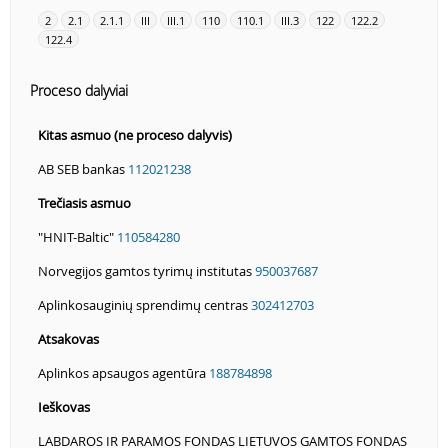
2
2.1
2.1.1
III
III.1
110
110.1
III.3
122
122.2
122.4
Proceso dalyviai
Kitas asmuo (ne proceso dalyvis)
AB SEB bankas
112021238
Trečiasis asmuo
"HNIT-Baltic"
110584280
Norvegijos gamtos tyrimų institutas
950037687
Aplinkosauginių sprendimų centras
302412703
Atsakovas
Aplinkos apsaugos agentūra
188784898
Ieškovas
LABDAROS IR PARAMOS FONDAS LIETUVOS GAMTOS FONDAS