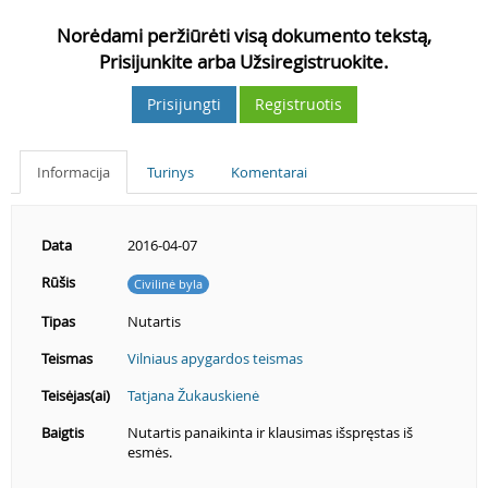
Norėdami peržiūrėti visą dokumento tekstą,
Prisijunkite arba Užsiregistruokite.
Prisijungti
Registruotis
Informacija
Turinys
Komentarai
Data
2016-04-07
Rūšis
Civilinė byla
Tipas
Nutartis
Teismas
Vilniaus apygardos teismas
Teisėjas(ai)
Tatjana Žukauskienė
Baigtis
Nutartis panaikinta ir klausimas išspręstas iš
esmės.