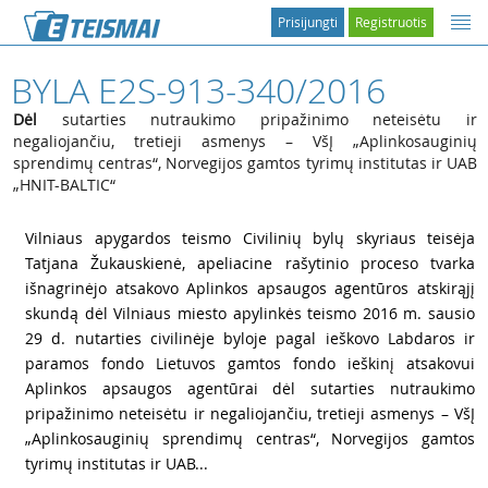
Prisijungti
Registruotis
BYLA E2S-913-340/2016
Dėl
sutarties nutraukimo pripažinimo neteisėtu ir
negaliojančiu, tretieji asmenys – VšĮ „Aplinkosauginių
sprendimų centras“, Norvegijos gamtos tyrimų institutas ir UAB
„HNIT-BALTIC“
1
Vilniaus apygardos teismo Civilinių bylų skyriaus teisėja
Tatjana Žukauskienė, apeliacine rašytinio proceso tvarka
išnagrinėjo atsakovo Aplinkos apsaugos agentūros atskirąjį
skundą dėl Vilniaus miesto apylinkės teismo 2016 m. sausio
29 d. nutarties civilinėje byloje pagal ieškovo Labdaros ir
paramos fondo Lietuvos gamtos fondo ieškinį atsakovui
Aplinkos apsaugos agentūrai dėl sutarties nutraukimo
pripažinimo neteisėtu ir negaliojančiu, tretieji asmenys – VšĮ
„Aplinkosauginių sprendimų centras“, Norvegijos gamtos
tyrimų institutas ir UAB...