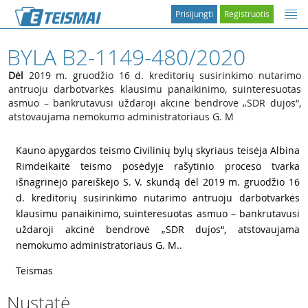
Prisijungti
Registruotis
BYLA B2-1149-480/2020
Dėl
2019 m. gruodžio 16 d. kreditorių susirinkimo nutarimo
antruoju darbotvarkės klausimu panaikinimo, suinteresuotas
asmuo – bankrutavusi uždaroji akcinė bendrovė „SDR dujos“,
atstovaujama nemokumo administratoriaus G. M
1
Kauno apygardos teismo Civilinių bylų skyriaus teisėja Albina
Rimdeikaitė teismo posėdyje rašytinio proceso tvarka
išnagrinėjo pareiškėjo S. V. skundą dėl 2019 m. gruodžio 16
d. kreditorių susirinkimo nutarimo antruoju darbotvarkės
klausimu panaikinimo, suinteresuotas asmuo – bankrutavusi
uždaroji akcinė bendrovė „SDR dujos“, atstovaujama
nemokumo administratoriaus G. M..
2
Teismas
Nustatė