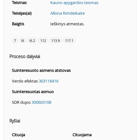
Teismas
Kauno apygardos teismas
Teisėjas(ai)
Albina Rimdeikaitė
Baigtis
Ieškinys atmestas.
7
III
III.2
112
113.9
117.1
Proceso dalyviai
Suinteresuoto asmens atstovas
Verslo efektas
303118416
Suinteresuotas asmuo
SDR dujos
300603108
Ryšiai
Cituoja
Cituojama