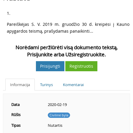
3
1.
4
Pareiškėjas S. V. 2019 m. gruodžio 30 d. kreipėsi į Kauno
apygardos teismą, prašydamas panaikinti...
Norėdami peržiūrėti visą dokumento tekstą,
Prisijunkite arba Užsiregistruokite.
Prisijungti
Registruotis
Informacija
Turinys
Komentarai
Data
2020-02-19
Rūšis
Civilinė byla
Tipas
Nutartis