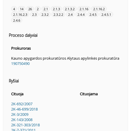
4
14
26
2
2.1
2.1.3
2.1.3.2
2.1.16
2.1.16.2
2.1.16.2.3
2.3
2.3.2
2.3.2.2
2.4
2.4.4
2.4.5
2.4.5.1
2.4.6
Proceso dalyviai
Prokuroras
Kauno apygardos prokuratūros Alytaus apylinkės prokuratūra
190750490
Ryšiai
Cituoja
Cituojama
2K-692/2007
2K-46-699/2018
2K-3/2009
2K-143/2008
2K-321-303/2018
2K-7-371/2011