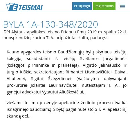
Prisijungti
Registruotis
BYLA 1A-130-348/2020
Dėl
Alytaus apylinkės teismo Prienų rūmų 2019 m. spalio 22 d.
nuosprendžio, kuriuo T. A. pripažintas kaltu, padaręs:
1
Kauno apygardos teismo Baudžiamųjų bylų skyriaus teisėjų
kolegija, susidedanti iš teisėjų Svetlanos Jurgaitienės
(kolegijos pirmininkė ir pranešėja), Algirdo Jaliniausko ir
Jurgio Kiškio, sekretoriaujant Rimantei Litvinavičiūtei, Daivai
Aliulienei, Sigitai Švėgždienei (Vaičiulytei) dalyvaujant
prokurorei Jolantai Laurinavičiūtei, nuteistajam T. A., jo
gynėjui advokatui Vytautui Aliuškevičiui,
2
viešame teismo posėdyje apeliacine žodinio proceso tvarka
išnagrinėjo baudžiamąją bylą pagal nuteistojo T. A. apeliacinį
skundą dėl...