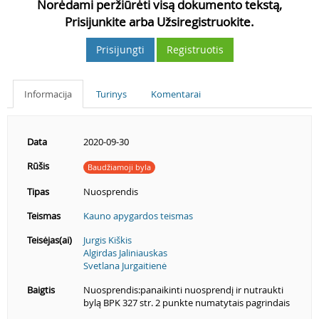
Norėdami peržiūrėti visą dokumento tekstą,
Prisijunkite arba Užsiregistruokite.
Prisijungti
Registruotis
Informacija
Turinys
Komentarai
Data
2020-09-30
Rūšis
Baudžiamoji byla
Tipas
Nuosprendis
Teismas
Kauno apygardos teismas
Teisėjas(ai)
Jurgis Kiškis
Algirdas Jaliniauskas
Svetlana Jurgaitienė
Baigtis
Nuosprendis:panaikinti nuosprendį ir nutraukti
bylą BPK 327 str. 2 punkte numatytais pagrindais