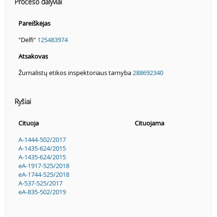
Proceso dalyviai
Pareiškėjas
"Delfi"
125483974
Atsakovas
Žurnalistų etikos inspektoriaus tarnyba
288692340
Ryšiai
Cituoja
Cituojama
A-1444-502/2017
A-1435-624/2015
A-1435-624/2015
eA-1917-525/2018
eA-1744-525/2018
A-537-525/2017
eA-835-502/2019