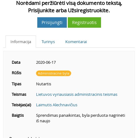
Norėdami peržiūrėti visą dokumento tekstą,
Prisijunkite arba Užsiregistruokite.
Prisijungti
Registruotis
Informacija
Turinys
Komentarai
Data
2020-06-17
Rūšis
Administracinė byla
Tipas
Nutartis
Teismas
Lietuvos vyriausiasis administracinis teismas
Teisėjas(ai)
Laimutis Alechnavičius
Baigtis
Sprendimas panaikintas, byla perduota nagrinėti
iš naujo