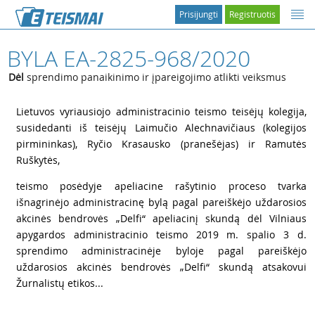
Prisijungti
Registruotis
BYLA EA-2825-968/2020
Dėl
sprendimo panaikinimo ir įpareigojimo atlikti veiksmus
1
Lietuvos vyriausiojo administracinio teismo teisėjų kolegija,
susidedanti iš teisėjų Laimučio Alechnavičiaus (kolegijos
pirmininkas), Ryčio Krasausko (pranešėjas) ir Ramutės
Ruškytės,
2
teismo posėdyje apeliacine rašytinio proceso tvarka
išnagrinėjo administracinę bylą pagal pareiškėjo uždarosios
akcinės bendrovės „Delfi“ apeliacinį skundą dėl Vilniaus
apygardos administracinio teismo 2019 m. spalio 3 d.
sprendimo administracinėje byloje pagal pareiškėjo
uždarosios akcinės bendrovės „Delfi“ skundą atsakovui
Žurnalistų etikos...