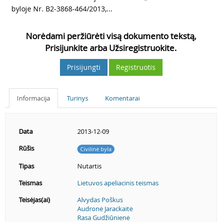
byloje Nr. B2-3868-464/2013,...
Norėdami peržiūrėti visą dokumento tekstą,
Prisijunkite arba Užsiregistruokite.
Prisijungti
Registruotis
Informacija
Turinys
Komentarai
Data
2013-12-09
Rūšis
Civilinė byla
Tipas
Nutartis
Teismas
Lietuvos apeliacinis teismas
Teisėjas(ai)
Alvydas Poškus
Audronė Jarackaitė
Rasa Gudžiūnienė