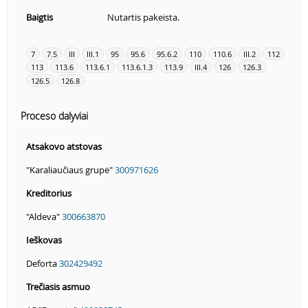
Baigtis
Nutartis pakeista.
7
7.5
III
III.1
95
95.6
95.6.2
110
110.6
III.2
112
113
113.6
113.6.1
113.6.1.3
113.9
III.4
126
126.3
126.5
126.8
Proceso dalyviai
Atsakovo atstovas
"Karaliaučiaus grupė"
300971626
Kreditorius
"Aldeva"
300663870
Ieškovas
Deforta
302429492
Trečiasis asmuo