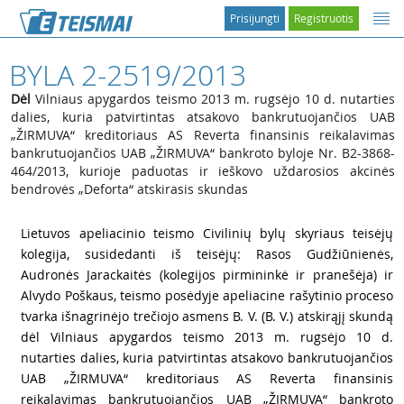
Prisijungti
Registruotis
BYLA 2-2519/2013
Dėl
Vilniaus apygardos teismo 2013 m. rugsėjo 10 d. nutarties
dalies, kuria patvirtintas atsakovo bankrutuojančios UAB
„ŽIRMUVA“ kreditoriaus AS Reverta finansinis reikalavimas
bankrutuojančios UAB „ŽIRMUVA“ bankroto byloje Nr. B2-3868-
464/2013, kurioje paduotas ir ieškovo uždarosios akcinės
bendrovės „Deforta“ atskirasis skundas
1
Lietuvos apeliacinio teismo Civilinių bylų skyriaus teisėjų
kolegija, susidedanti iš teisėjų: Rasos Gudžiūnienės,
Audronės Jarackaitės (kolegijos pirmininkė ir pranešėja) ir
Alvydo Poškaus, teismo posėdyje apeliacine rašytinio proceso
tvarka išnagrinėjo trečiojo asmens B. V. (B. V.) atskirąjį skundą
dėl Vilniaus apygardos teismo 2013 m. rugsėjo 10 d.
nutarties dalies, kuria patvirtintas atsakovo bankrutuojančios
UAB „ŽIRMUVA“ kreditoriaus AS Reverta finansinis
reikalavimas bankrutuojančios UAB „ŽIRMUVA“ bankroto