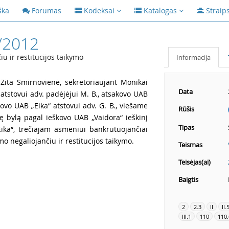
ška
Forumas
Kodeksai
Katalogas
Straip
/2012
u ir restitucijos taikymo
Informacija
 Zita Smirnovienė, sekretoriaujant Monikai
Data
 atstovui adv. padėjėjui M. B., atsakovo UAB
kovo UAB „Eika“ atstovui adv. G. B., viešame
Rūšis
ę bylą pagal ieškovo UAB ,,Vaidora“ ieškinį
Tipas
Eika“, trečiajam asmeniui bankrutuojančiai
o negaliojančiu ir restitucijos taikymo.
Teismas
Teisėjas(ai)
Baigtis
2
2.3
II
II.
III.1
110
110.