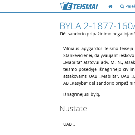
Paie
BYLA 2-1877-160
Dėl
sandorio pripažinimo negaliojanči
1
Vilniaus apygardos teismo teisėja
Stankevičienei, dalyvaujant ieškovo
„Mabilta“ atstovui adv. M. N., atsa
teismo posėdyje išnagrinėjo civilin
atsakovams UAB ,,Mabilta“, UAB ,,
AB ,,Kasyba“ dėl sandorio pripažinim
2
Išnagrinėjusi bylą,
Nustatė
3
UAB...