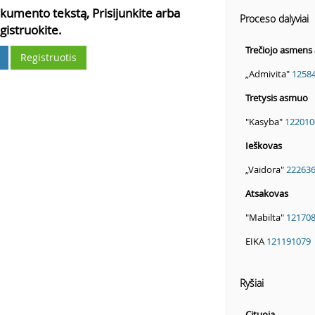
kumento tekstą, Prisijunkite arba
Proceso dalyviai
gistruokite.
Trečiojo asmens 
Registruotis
„Admivita"
1258
Tretysis asmuo
"Kasyba"
122010
Ieškovas
„Vaidora"
22263
Atsakovas
"Mabilta"
12170
EIKA
121191079
Ryšiai
Cituoja