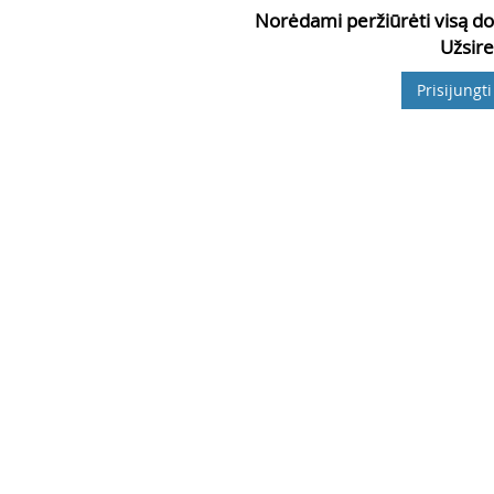
Norėdami peržiūrėti visą do
Užsire
Prisijungti