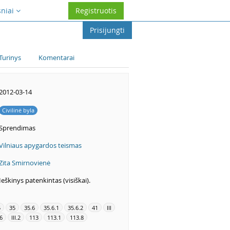
sniai
Registruotis
Prisijungti
Turinys
Komentarai
2012-03-14
Civilinė byla
Sprendimas
Vilniaus apygardos teismas
Zita Smirnovienė
Ieškinys patenkintas (visiškai).
5
35
35.6
35.6.1
35.6.2
41
III
6
III.2
113
113.1
113.8