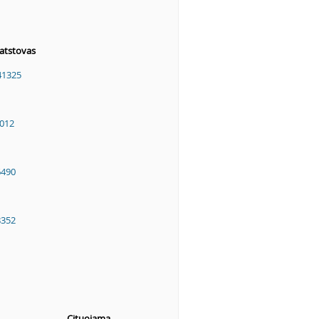
atstovas
41325
012
6490
8352
Cituojama