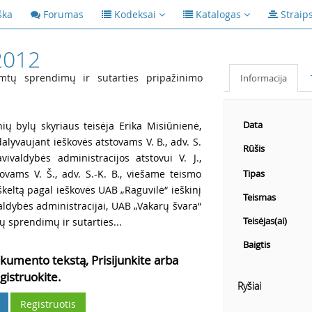
ška
Forumas
Kodeksai
Katalogas
Straip
2012
imtų sprendimų ir sutarties pripažinimo
Informacija
Data
ių bylų skyriaus teisėja Erika Misiūnienė,
dalyvaujant ieškovės atstovams V. B., adv. S.
Rūšis
vivaldybės administracijos atstovui V. J.,
tovams V. Š., adv. S.-K. B., viešame teismo
Tipas
iškeltą pagal ieškovės UAB „Raguvilė“ ieškinį
Teismas
ldybės administracijai, UAB „Vakarų švara“
Teisėjas(ai)
ų sprendimų ir sutarties...
Baigtis
kumento tekstą, Prisijunkite arba
gistruokite.
Ryšiai
Registruotis