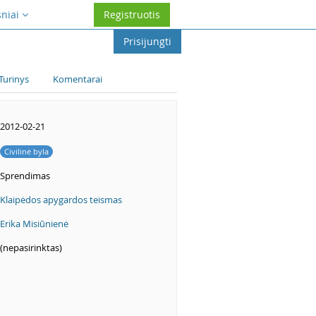
sniai
Registruotis
Prisijungti
Turinys
Komentarai
2012-02-21
Civilinė byla
Sprendimas
Klaipėdos apygardos teismas
Erika Misiūnienė
(nepasirinktas)