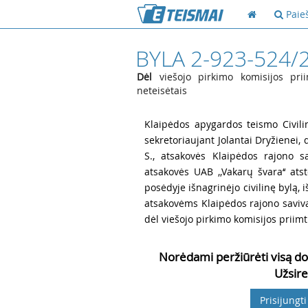
Paie
BYLA 2-923-524/
Dėl
viešojo pirkimo komisijos pri
neteisėtais
1
Klaipėdos apygardos teismo Civilin
sekretoriaujant Jolantai Dryžienei, 
S., atsakovės Klaipėdos rajono sa
atsakovės UAB ,,Vakarų švara‘‘ ats
posėdyje išnagrinėjo civilinę bylą, 
atsakovėms Klaipėdos rajono saviva
dėl viešojo pirkimo komisijos priimt
Norėdami peržiūrėti visą do
Užsire
Prisijungti