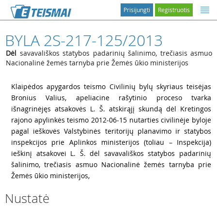
Prisijungti
Registruotis
BYLA 2S-217-125/2013
Dėl
savavališkos statybos padarinių šalinimo, trečiasis asmuo
Nacionalinė žemės tarnyba prie Žemės ūkio ministerijos
1
Klaipėdos apygardos teismo Civilinių bylų skyriaus teisėjas
Bronius Valius, apeliacine rašytinio proceso tvarka
išnagrinėjęs atsakovės L. Š. atskirąjį skundą dėl Kretingos
rajono apylinkės teismo 2012-06-15 nutarties civilinėje byloje
pagal ieškovės Valstybinės teritorijų planavimo ir statybos
inspekcijos prie Aplinkos ministerijos (toliau – Inspekcija)
ieškinį atsakovei L. Š. dėl savavališkos statybos padarinių
šalinimo, trečiasis asmuo Nacionalinė žemės tarnyba prie
Žemės ūkio ministerijos,
Nustatė