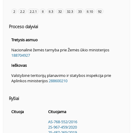
2
2.2
2.2.1
II
II.3
32
32.3
33
II.10
92
Proceso dalyviai
Tretysis asmuo
Nacionalinė žemės tarnyba prie Žemės ūkio ministerijos
188704927
Ieškovas
Valstybinė teritorijų planavimo ir statybos inspekcija prie
Aplinkos ministerijos
288600210
Ryšiai
Cituoja
Cituojama
AS-768-552/2016
2S-967-459/2020
2S-487-265/2019