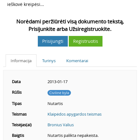
2
ieškovė kreipėsi...
Norėdami peržiūrėti visą dokumento tekstą,
Prisijunkite arba Užsiregistruokite.
Prisijungti
Registruotis
Informacija
Turinys
Komentarai
Data
2013-01-17
Rūšis
Civilinė byla
Tipas
Nutartis
Teismas
Klaipėdos apygardos teismas
Teisėjas(ai)
Bronius Valius
Baigtis
Nutartis palikta nepakeista.