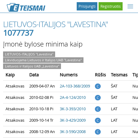
Prisijungti
Registruotis
LIETUVOS-ITALIJOS "LAVESTINA"
1077737
Įmonė bylose minima kaip
LIETUVOS-ITALIJOS "Lavestina"
Likviduojama Lietuvos ir Italijos UAB "Lavestina"
Lietuvos ir Italijos UAB „Lavestina"
Kaip
Data
Numeris
Rūšis
Teismas
Ti
Atsakovas
2009-04-07 An
2A-103-368/2009
ŠAT
Nu
C
Atsakovas
2010-02-08 Pi
2A-4-124/2010
ŠAT
Nu
C
Atsakovas
2010-10-18 Pi
3K-3-393/2010
LAT
Nu
C
Atsakovas
2009-10-14 Tr
3K-3-429/2009
LAT
Nu
C
Atsakovas
2008-12-09 An
3K-3-590/2008
LAT
Nu
C