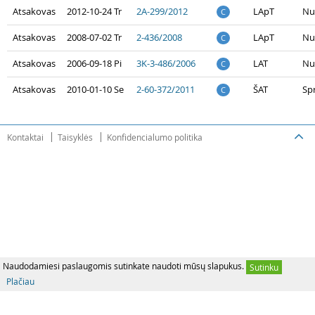
Atsakovas
2012-10-24 Tr
2A-299/2012
LApT
Nu
C
Atsakovas
2008-07-02 Tr
2-436/2008
LApT
Nu
C
Atsakovas
2006-09-18 Pi
3K-3-486/2006
LAT
Nu
C
Atsakovas
2010-01-10 Se
2-60-372/2011
ŠAT
Sp
C
Kontaktai
Taisyklės
Konfidencialumo politika
Naudodamiesi paslaugomis sutinkate naudoti mūsų slapukus.
Sutinku
Plačiau