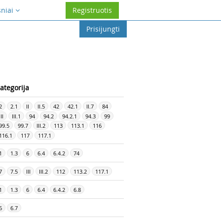
sniai
Registruotis
Prisijungti
ategorija
2
2.1
II
II.5
42
42.1
II.7
84
III
III.1
94
94.2
94.2.1
94.3
99
99.5
99.7
III.2
113
113.1
116
116.1
117
117.1
1
1.3
6
6.4
6.4.2
74
7
7.5
III
III.2
112
113.2
117.1
1
1.3
6
6.4
6.4.2
6.8
6
6.7