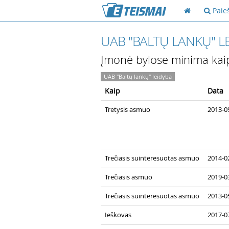
Paie
UAB "BALTŲ LANKŲ" L
Įmonė bylose minima kai
UAB "Baltų lankų" leidyba
Kaip
Data
Tretysis asmuo
2013-09
Trečiasis suinteresuotas asmuo
2014-02
Trečiasis asmuo
2019-03
Trečiasis suinteresuotas asmuo
2013-05
Ieškovas
2017-07