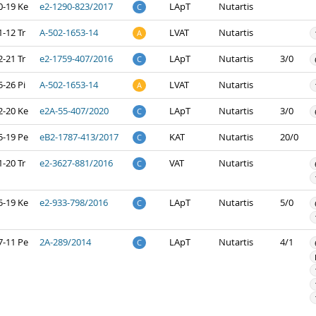
0-19 Ke
e2-1290-823/2017
LApT
Nutartis
C
-12 Tr
A-502-1653-14
LVAT
Nutartis
A
-21 Tr
e2-1759-407/2016
LApT
Nutartis
3/0
C
-26 Pi
A-502-1653-14
LVAT
Nutartis
A
2-20 Ke
e2A-55-407/2020
LApT
Nutartis
3/0
C
5-19 Pe
eB2-1787-413/2017
KAT
Nutartis
20/0
C
-20 Tr
e2-3627-881/2016
VAT
Nutartis
C
5-19 Ke
e2-933-798/2016
LApT
Nutartis
5/0
C
7-11 Pe
2A-289/2014
LApT
Nutartis
4/1
C