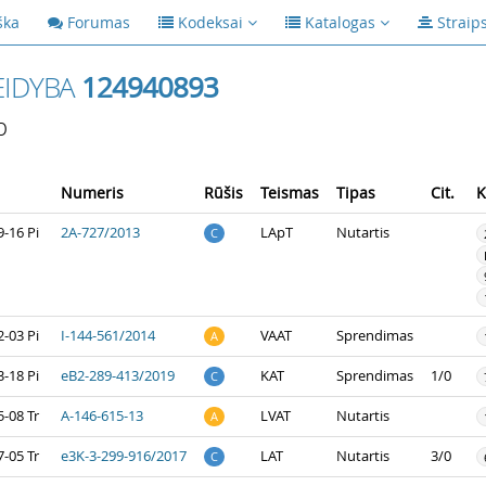
ška
Forumas
Kodeksai
Katalogas
Straip
EIDYBA
124940893
p
Numeris
Rūšis
Teismas
Tipas
Cit.
K
-16 Pi
2A-727/2013
LApT
Nutartis
C
-03 Pi
I-144-561/2014
VAAT
Sprendimas
A
-18 Pi
eB2-289-413/2019
KAT
Sprendimas
1/0
C
-08 Tr
A-146-615-13
LVAT
Nutartis
A
-05 Tr
e3K-3-299-916/2017
LAT
Nutartis
3/0
C