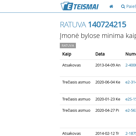
Paie
RATUVA
140724215
Įmonė bylose minima kai
RATUVA
Kaip
Data
Nume
Atsakovas
2013-04-09 An
2-400
Trečiasis asmuo
2020-06-04 Ke
e2-31
Trečiasis asmuo
2020-01-23 Ke
e2S-1
Trečiasis asmuo
2020-04-27 Pi
e2-56
Atsakovas
2014-02-12 Tr
2-187