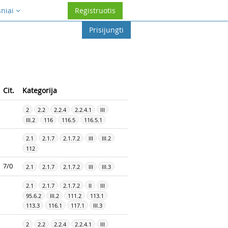
sniai
Registruotis
Prisijungti
Cit.
Kategorija
2
2.2
2.2.4
2.2.4.1
III
III.2
116
116.5
116.5.1
2.1
2.1.7
2.1.7.2
III
III.2
112
7/0
2.1
2.1.7
2.1.7.2
III
III.3
2.1
2.1.7
2.1.7.2
II
III
95.6.2
III.2
111.2
113.1
113.3
116.1
117.1
III.3
2
2.2
2.2.4
2.2.4.1
III