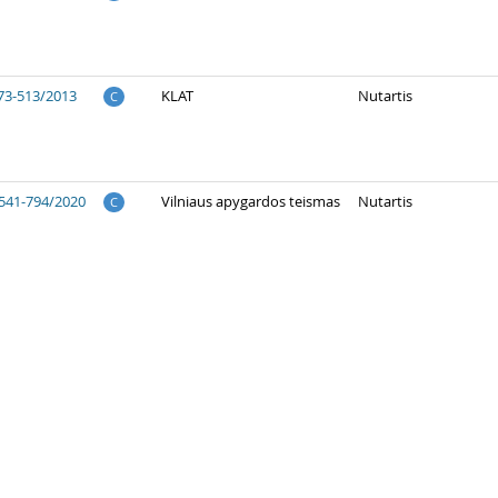
73-513/2013
KLAT
Nutartis
C
541-794/2020
Vilniaus apygardos teismas
Nutartis
C