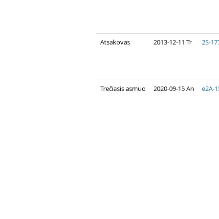
Atsakovas
2013-12-11 Tr
2S-17
Trečiasis asmuo
2020-09-15 An
e2A-1