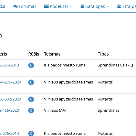
ška
Forumas
Kodeksai
Katalogas
Straip
p
ris
Rūšis
Teismas
Tipas
0-676/2013
Klaipėdos miesto rūmai
Sprendimas už akių
C
44-275/2020
Vilniaus apygardos teismas
Nutartis
C
56-392/2020
Vilniaus apygardos teismas
Nutartis
C
3-466/2020
Vilniaus MAT
Sprendimas
C
5-676/2014
Klaipėdos miesto rūmai
Nutartis
C