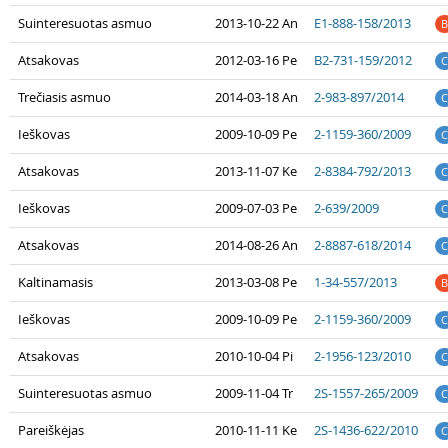
Suinteresuotas asmuo
2013-10-22 An
E1-888-158/2013
B
Atsakovas
2012-03-16 Pe
B2-731-159/2012
C
Trečiasis asmuo
2014-03-18 An
2-983-897/2014
C
Ieškovas
2009-10-09 Pe
2-1159-360/2009
C
Atsakovas
2013-11-07 Ke
2-8384-792/2013
C
Ieškovas
2009-07-03 Pe
2-639/2009
C
Atsakovas
2014-08-26 An
2-8887-618/2014
C
Kaltinamasis
2013-03-08 Pe
1-34-557/2013
B
Ieškovas
2009-10-09 Pe
2-1159-360/2009
C
Atsakovas
2010-10-04 Pi
2-1956-123/2010
C
Suinteresuotas asmuo
2009-11-04 Tr
2S-1557-265/2009
C
Pareiškėjas
2010-11-11 Ke
2S-1436-622/2010
C