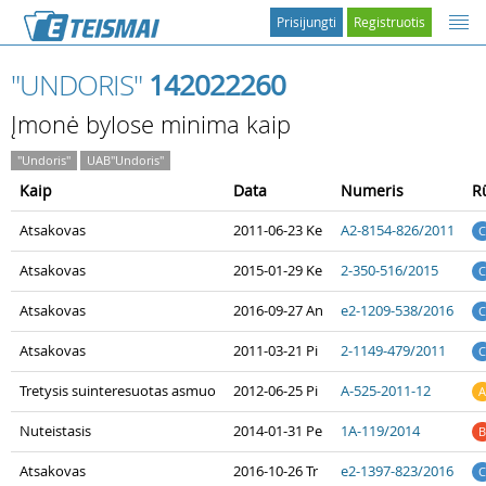
Prisijungti
Registruotis
"UNDORIS"
142022260
Įmonė bylose minima kaip
"Undoris"
UAB"Undoris"
Kaip
Data
Numeris
R
Atsakovas
2011-06-23 Ke
A2-8154-826/2011
C
Atsakovas
2015-01-29 Ke
2-350-516/2015
C
Atsakovas
2016-09-27 An
e2-1209-538/2016
C
Atsakovas
2011-03-21 Pi
2-1149-479/2011
C
Tretysis suinteresuotas asmuo
2012-06-25 Pi
A-525-2011-12
A
Nuteistasis
2014-01-31 Pe
1A-119/2014
B
Atsakovas
2016-10-26 Tr
e2-1397-823/2016
C