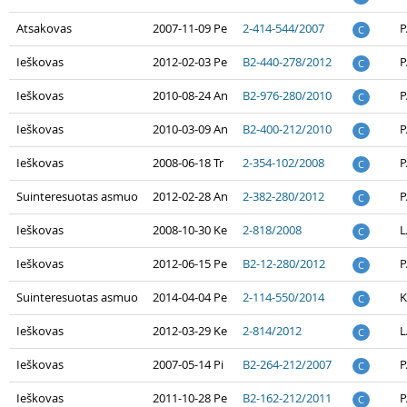
Atsakovas
2007-11-09 Pe
2-414-544/2007
P
C
Ieškovas
2012-02-03 Pe
B2-440-278/2012
P
C
Ieškovas
2010-08-24 An
B2-976-280/2010
P
C
Ieškovas
2010-03-09 An
B2-400-212/2010
P
C
Ieškovas
2008-06-18 Tr
2-354-102/2008
P
C
Suinteresuotas asmuo
2012-02-28 An
2-382-280/2012
P
C
Ieškovas
2008-10-30 Ke
2-818/2008
L
C
Ieškovas
2012-06-15 Pe
B2-12-280/2012
P
C
Suinteresuotas asmuo
2014-04-04 Pe
2-114-550/2014
K
C
Ieškovas
2012-03-29 Ke
2-814/2012
L
C
Ieškovas
2007-05-14 Pi
B2-264-212/2007
P
C
Ieškovas
2011-10-28 Pe
B2-162-212/2011
P
C