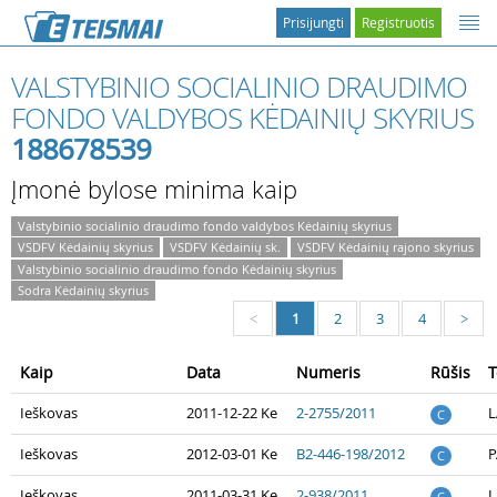
Prisijungti
Registruotis
VALSTYBINIO SOCIALINIO DRAUDIMO
FONDO VALDYBOS KĖDAINIŲ SKYRIUS
188678539
Įmonė bylose minima kaip
Valstybinio socialinio draudimo fondo valdybos Kėdainių skyrius
VSDFV Kėdainių skyrius
VSDFV Kėdainių sk.
VSDFV Kėdainių rajono skyrius
Valstybinio socialinio draudimo fondo Kėdainių skyrius
Sodra Kėdainių skyrius
1
2
3
4
<
>
Kaip
Data
Numeris
Rūšis
T
Ieškovas
2011-12-22 Ke
2-2755/2011
L
C
Ieškovas
2012-03-01 Ke
B2-446-198/2012
P
C
Ieškovas
2011-03-31 Ke
2-938/2011
L
C