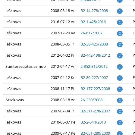
Ieškovas
2008-03-18 An
B2-14-278/2008
P
C
Ieškovas
2016-07-12 An
B2-1-425/2016
P
C
Ieškovas
2007-12-20 Ke
2A-617/2007
L
C
Ieškovas
2008-03-05 Tr
B2-38-425/2008
P
C
Ieškovas
2012-04-02 Pi
B2-442-198/2012
P
C
Suinteresuotas asmuo
2012-04-17 An
2-952-812/2012
P
C
Ieškovas
2007-04-12 Ke
B2-80-227/2007
P
C
Ieškovas
2008-11-17 Pi
B2-177-227/2008
P
C
Atsakovas
2008-03-18 An
2A-230/2008
L
C
Ieškovas
2007-07-04 Tr
B2-311-278/2007
P
C
Ieškovas
2010-05-07 Pe
B2-2-544/2010
P
C
Ieškovas
2009-07-17 Pe
B2-651-280/2009
P
C