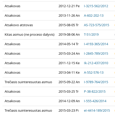
Atsakovas
2012-12-21 Pe
I-3215-562/2012
Atsakovas
2013-11-26 An
A-602-202-13
Atsakovo atstovas
2015-08-05 Tr
AS-723-575/2015
Kitas asmuo (ne proceso dalyvis)
2019-08-06 An
T-51/2019
Atsakovas
2014-05-14 Tr
I-4193-365/2014
Atsakovas
2015-03-24 An
I-2845-789/2015
Atsakovas
2011-12-15 Ke
Ik-212-437/2010
Atsakovas
2013-04-11 Ke
A-552-576-13
Trečiasis suinteresuotas asmuo
2015-09-22 An
I-9789-764/2015
Atsakovas
2015-03-25 Tr
P-38-822/2015
Atsakovas
2014-12-09 An
I-555-426/2014
Trečiasis suinteresuotas asmuo
2015-03-23 Pi
eI-4414-189/2015