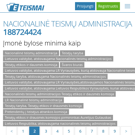
Prisijungti
Registruotis
NACIONALINĖ TEISMŲ ADMINISTRACIJA
188724424
Įmonė bylose minima kaip
Nacionalinė teismų administracija
Teisėjų taryba
Lietuvos valstybė, atstovaujama Nacionalinės teismų administracijos
Teisėjų etikos ir dausmės komisija
Švaros biuras
Lietuvos valstybė, atstovaujama LR Vyriausybės, kurią atstovauja Nacionalinė teism
Teisėjų taryba, atstovaujama Nacionalinės teismų administracijos
Lietuvos valstybė, atstovaujama LR Vyriausybės,atstovaujamos Nacionalinės teismų
Lietuvos valstybė, atstovaujama Lietuvos Respublikos Vyriausybės, kuriai atstovauj
Nacionalinės teismų administracijos Teisėjų etikos ir dausmės komisija
LR Nacionalinė teismų administracija
Teisėjų taryba, Teisėjų etikos ir drausmės komisija
Pretendentų į teisėjus atrankos komisija
Teisėjų etikos ir drausmės komisijos pirmininkas Aurelijus Gutauskas
Lietuvos Respublika, atstovaujama nacionalinės teismų administracijos
1
2
3
4
5
6
7
8
9
<
>