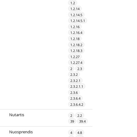
1.2
1.2.14
1.2.14.5
1.2.14.5.1
1.2.16
1.2.16.4
1.2.18
1.2.18.2
1.2.18.3
1.2.27
1.2.27.4
2
2.3
2.3.2
2.3.2.1
2.3.2.1.1
2.3.6
2.3.6.4
2.3.6.4.2
Nutartis
2
2.2
39
39.4
Nuosprendis
4
4.8