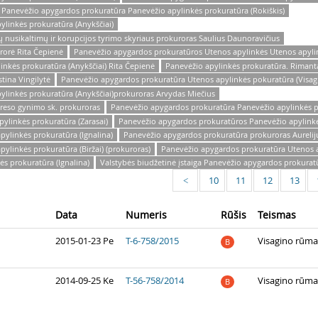
Panevėžio apygardos prokuratūra Panevėžio apylinkės prokuratūra (Rokiškis)
linkės prokuratūra (Anykščiai)
nusikaltimų ir korupcijos tyrimo skyriaus prokuroras Saulius Daunoravičius
rorė Rita Čepienė
Panevėžio apygardos prokuratūros Utenos apylinkės Utenos apylin
nkės prokuratūra (Anykščiai) Rita Čepienė
Panevėžio apylinkės prokuratūra. Rimant
tina Vingilytė
Panevėžio apygardos prokuratūra Utenos apylinkės pokuratūra (Visagi
linkės prokuratūra (Anykščiai)prokuroras Arvydas Miečius
reso gynimo sk. prokuroras
Panevėžio apygardos prokuratūra Panevėžio apylinkės pr
linkės prokuratūra (Zarasai)
Panevėžio apygardos prokuratūros Panevėžio apylinkė
ylinkės prokuratūra (Ignalina)
Panevėžio apygardos prokuratūra prokuroras Aurelij
linkės prokuratūra (Biržai) (prokuroras)
Panevėžio apygardos prokuratūra Utenos a
s prokuratūra (Ignalina)
Valstybės biudžetinė įstaiga Panevėžio apygardos prokurat
10
11
12
13
<
Data
Numeris
Rūšis
Teismas
2015-01-23 Pe
T-6-758/2015
Visagino rūma
B
2014-09-25 Ke
T-56-758/2014
Visagino rūma
B