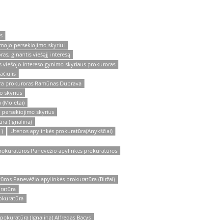
s
ojo persekiojimo skyriui
s, ginantis viešąjį interesą
 viešojo intereso gynimo skyriaus prokuroras
čiulis
ūra prokuroras Ramūnas Dubrava
o skyrius
 (Molėtai)
 persekiojimo skyrius
ra (Ignalina)
 )
Utenos apylinkės prokuratūra(Anykščiai)
rokuratūros Panevėžio apylinkės prokuratūros
ros Panevėžio apylinkės prokuratūra (Biržai)
ratūra
okuratūra
okuratūra (Ignalina) Alfredas Bacys