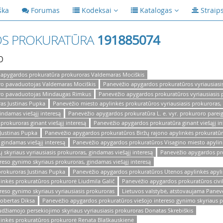
ška
Forumas
Kodeksai
Katalogas
Straip
OS PROKURATŪRA
191885074
p
 apygardos prokuratūra prokuroras Valdemaras Mociškis
ro pavaduotojas Valdemaras Mociškis
Panevėžio apygardos prokuratūros vyriausiasi
oro pavaduotojas Mindaugas Rimkus
Panevėžio apygardos prokuratūros vyriausiasis p
as Justinas Pupka
Panevėžio miesto apylinkės prokuratūros vyriausiasis prokuroras, 
indamas viešąjį interesą
Panevėžio apygardos prokuratūra L. e. vyr. prokuroro pare
prokuroras ginant viešąjį interesą
Panevėžio apygardos prokuratūra ginant viešąjį in
Justinas Pupka
Panevėžio apygardos prokuratūros Biržų rajono apylinkės prokuratū
gindamas viešąjį interesą
Panevėžio apygardos prokuratūros Visagino miesto apylin
 skyriaus vyriausiasis prokuroras, gindamas viešąjį interesą
Panevėžio apygardos pro
eso gynimo skyriaus prokuroras, gindamas viešąjį interesą
prokuroras Justinas Pupka
Panevėžio apygardos prokuratūros Utenos apylinkės apyl
inkės prokuratūros prokurorė Liudmila Galič
Panevėžio apygardos prokuratūros civil
reso gynimo skyriaus vyriausiasis prokuroras
Lietuvos valstybė, atstovaujama Panev
obertas Diksa
Panevėžio apygardos prokuratūros viešojo intereso gynimo skyriaus pro
žiamojo persekiojimo skyriaus vyriausiasis prokuroras Donatas Skrebiškis
inkės prokuratūros prokurorė Renata Blaškauskienė