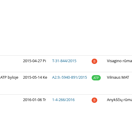
2015-04-27 Pi
T-31-844/2015
Visagino rūma
B
 ATP byloje
2015-05-14 Ke
A2.9.-5940-891/2015
Vilniaus MAT
ATP
2016-01-06 Tr
1-4-266/2016
Anykščių rūma
B