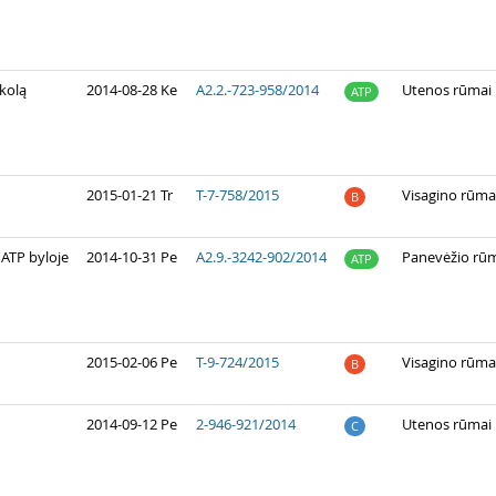
okolą
2014-08-28 Ke
A2.2.-723-958/2014
Utenos rūmai
ATP
2015-01-21 Tr
T-7-758/2015
Visagino rūma
B
 ATP byloje
2014-10-31 Pe
A2.9.-3242-902/2014
Panevėžio rū
ATP
2015-02-06 Pe
T-9-724/2015
Visagino rūma
B
2014-09-12 Pe
2-946-921/2014
Utenos rūmai
C