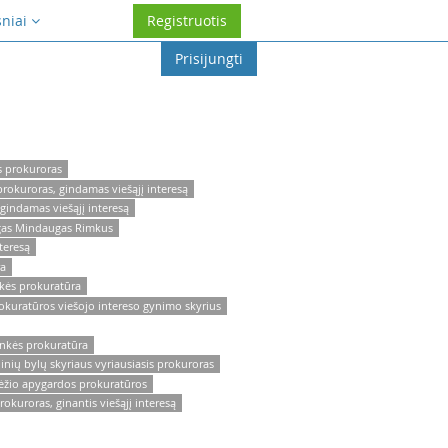
sniai
Registruotis
Prisijungti
s prokuroras
rokuroras, gindamas viešąjį interesą
gindamas viešąjį interesą
igas Mindaugas Rimkus
teresą
ra
kės prokuratūra
kuratūros viešojo intereso gynimo skyrius
inkės prokuratūra
inių bylų skyriaus vyriausiasis prokuroras
ėžio apygardos prokuratūros
kuroras, ginantis viešąjį interesą