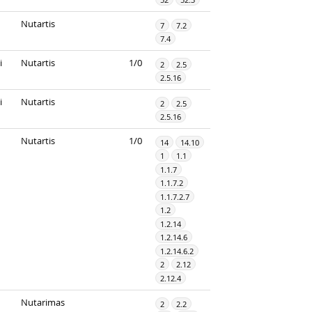
Nutartis
7
7.2
7.4
i
Nutartis
1/0
2
2.5
2.5.16
i
Nutartis
2
2.5
2.5.16
Nutartis
1/0
14
14.10
1
1.1
1.1.7
1.1.7.2
1.1.7.2.7
1.2
1.2.14
1.2.14.6
1.2.14.6.2
2
2.12
2.12.4
Nutarimas
2
2.2