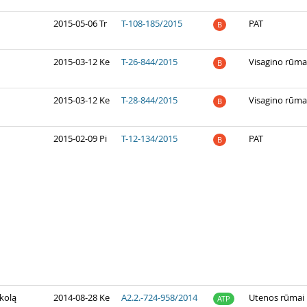
2015-05-06 Tr
T-108-185/2015
PAT
B
2015-03-12 Ke
T-26-844/2015
Visagino rūma
B
2015-03-12 Ke
T-28-844/2015
Visagino rūma
B
2015-02-09 Pi
T-12-134/2015
PAT
B
okolą
2014-08-28 Ke
A2.2.-724-958/2014
Utenos rūmai
ATP