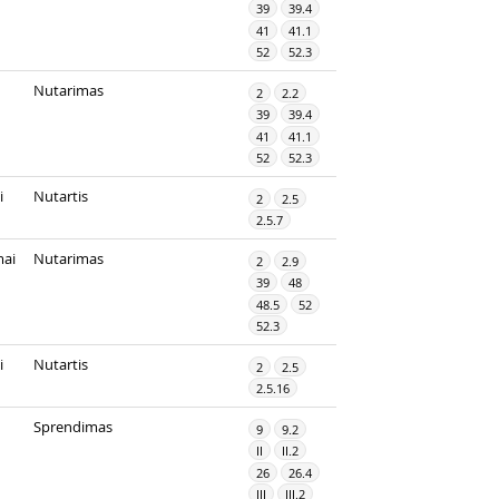
39
39.4
41
41.1
52
52.3
Nutarimas
2
2.2
39
39.4
41
41.1
52
52.3
i
Nutartis
2
2.5
2.5.7
mai
Nutarimas
2
2.9
39
48
48.5
52
52.3
i
Nutartis
2
2.5
2.5.16
Sprendimas
9
9.2
II
II.2
26
26.4
III
III.2