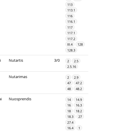
113
113.1
116
116.1
117
117.1
117.2
III.4
128
128.3
i
Nutartis
3/0
2
2.5
2.5.16
Nutarimas
2
2.9
47
47.2
48
48.2
i
Nuosprendis
14
14.9
16
16.3
18
18.2
18.3
27
27.4
16.4
1