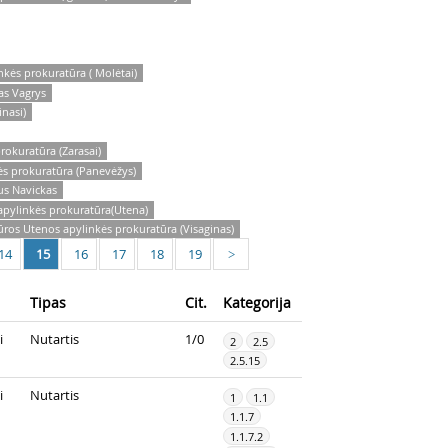
kės prokuratūra ( Molėtai)
as Vagrys
nasi)
okuratūra (Zarasai)
s prokuratūra (Panevėžys)
us Navickas
pylinkės prokuratūra(Utena)
ūros Utenos apylinkės prokuratūra (Visaginas)
14
15
16
17
18
19
>
Tipas
Cit.
Kategorija
i
Nutartis
1/0
2
2.5
2.5.15
i
Nutartis
1
1.1
1.1.7
1.1.7.2