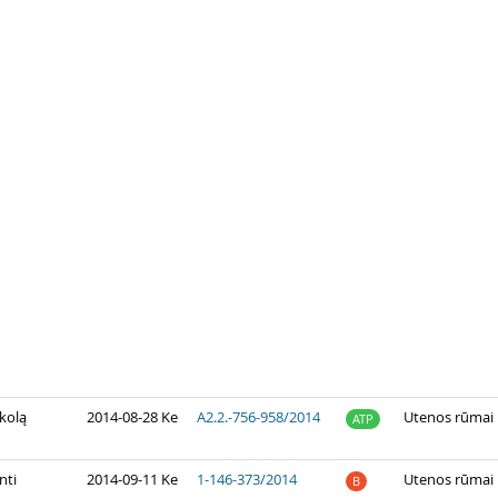
okolą
2014-08-28 Ke
A2.2.-756-958/2014
Utenos rūmai
ATP
nti
2014-09-11 Ke
1-146-373/2014
Utenos rūmai
B