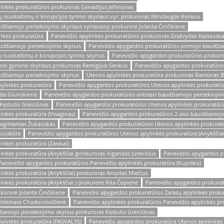
inkės prokuratūros prokuroras Genadijus Jefimovas
nusikaltimų ir korupcijos tyrimo skyriaus vyr. prokuroras Mindaugas Rimkus
žiamojo persekiojimo skyriaus vyriausioji prokurorė Jolanta Činčikienė
nkės prokuratūra
Panevėžio apylinkės prokuratūros prokuroras Gražvydas Kazlauska
udžiamojo persekiojimo skyrius
Panevėžio apygardos prokuratūros pirmojo baudžiam
nusikaltimų ir korupcijos tyrimo skyrius
Panevėžio apygardos prokuratūros prokurora
eso gynimo skyriaus prokuroras Remigijus Senkus
Panevėžio apygardos prokuratūros
džiamojo persekiojimo skyrius
Utenos apylinkės prokuratūra prokuroras Ramūnas Ba
ylinkės prokuratūra
Panevėžio apygardos prokuratūros Utenos apylinkės prokurat
ida Grunskienė
Panevėžio apygardos prokuratūros antrasis baudžiamojo persekiojim
ęstutis Greiciūnas
Panevėžio apygardos prokuratūros Utenos apylinkės prokuratūra
nkės prokuratūra (Visaginas)
Panevėžio apygardos prokuratūros 2-asis baudžiamojo
Regimantas Žukauskas
Panevėžio apygardos prokuratūros Utenos apylinkės prokuratū
kuratūra
Panevėžio apygardos prokuratūros Utenos apylinkės prokuratūra (Anykščiai
nkės prokuratūra (Zarasai)
nkės prokuratūra (Anykščiai )prokuroras Vigandas Jurevičius
Panevėžio apygardos p
Panevėžio apygardos prokuratūros Panevėžio apylinkės prokuratūra (Kupiškis)
nkės prokuratūra (Anykščiai) prokuroras Arvydas Miečius
nkės prokuratūra (Anykščiai ) prokurorė Rita Čepienė
Panevėžio apygardos prokuratū
kurorė Jolanta Činčikienė
Panevėžio apygardos prokuratūros Zarasų apylinkės proku
aldemara Chodorcevičienė
Panevėžio apylinkės prokuratūros Panevėžio apylinkės pr
iamojo persekiojimo skyrius prokuroras Kęstutis Greiciūnas
ylinkės prokuratūra (PASVALYS)
Panevėžio apygardos prokuratūra Utenos apylinkės p