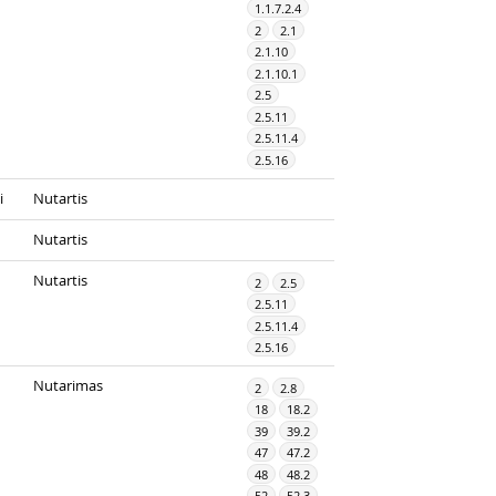
1.1.7.2.4
2
2.1
2.1.10
2.1.10.1
2.5
2.5.11
2.5.11.4
2.5.16
i
Nutartis
Nutartis
Nutartis
2
2.5
2.5.11
2.5.11.4
2.5.16
Nutarimas
2
2.8
18
18.2
39
39.2
47
47.2
48
48.2
52
52.3