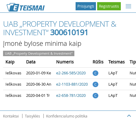
Prisijungti
Registruotis
UAB „PROPERTY DEVELOPMENT &
INVESTMENT“
300610191
Įmonė bylose minima kaip
UAB „Property Development & Investment“
Kaip
Data
Numeris
Rūšis
Teismas
Ti
Ieškovas
2020-01-09 Ke
e2-266-585/2020
LApT
Nut
C
Ieškovas
2020-06-30 An
e2-1103-881/2020
LApT
Nut
C
Ieškovas
2020-04-01 Tr
e2-658-781/2020
LApT
Nut
C
Kontaktai
Taisyklės
Konfidencialumo politika