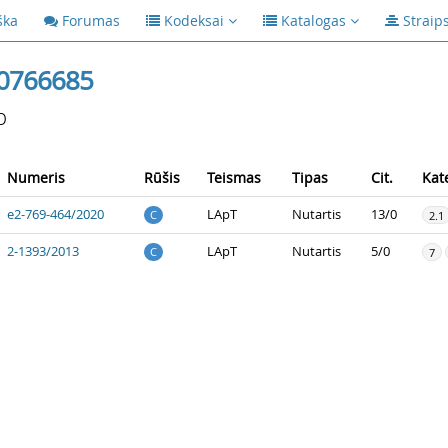
ška
Forumas
Kodeksai
Katalogas
Straip
0766685
p
Numeris
Rūšis
Teismas
Tipas
Cit.
Kat
e2-769-464/2020
LApT
Nutartis
13/0
C
2.1
2-1393/2013
LApT
Nutartis
5/0
C
7