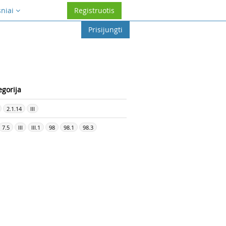
sniai
Registruotis
Prisijungti
egorija
2.1.14
III
7.5
III
III.1
98
98.1
98.3