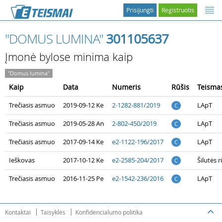
Prisijungti
Registruotis
"DOMUS LUMINA"
301105637
Įmonė bylose minima kaip
"Domus lumina"
Kaip
Data
Numeris
Rūšis
Teisma
Trečiasis asmuo
2019-09-12 Ke
2-1282-881/2019
LApT
C
Trečiasis asmuo
2019-05-28 An
2-802-450/2019
LApT
C
Trečiasis asmuo
2017-09-14 Ke
e2-1122-196/2017
LApT
C
Ieškovas
2017-10-12 Ke
e2-2585-204/2017
Šilutės 
C
Trečiasis asmuo
2016-11-25 Pe
e2-1542-236/2016
LApT
C
Kontaktai
Taisyklės
Konfidencialumo politika