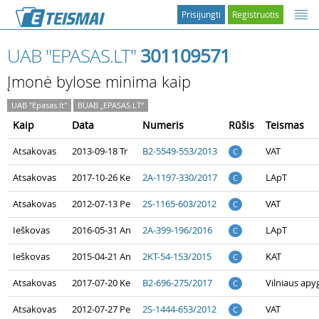
Prisijungti
Registruotis
UAB "EPASAS.LT"
301109571
Įmonė bylose minima kaip
UAB "Epasas.lt"
BUAB „EPASAS.LT“
Kaip
Data
Numeris
Rūšis
Teismas
Atsakovas
2013-09-18 Tr
B2-5549-553/2013
VAT
C
Atsakovas
2017-10-26 Ke
2A-1197-330/2017
LApT
C
Atsakovas
2012-07-13 Pe
2S-1165-603/2012
VAT
C
Ieškovas
2016-05-31 An
2A-399-196/2016
LApT
C
Ieškovas
2015-04-21 An
2KT-54-153/2015
KAT
C
Atsakovas
2017-07-20 Ke
B2-696-275/2017
Vilniaus apy
C
Atsakovas
2012-07-27 Pe
2S-1444-653/2012
VAT
C