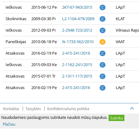
Ieškovas
2015-06-12 Pe
2KT-67-943/2015
LApT
C
Skolininkas
2009-03-30 Pi
L2-1104-479/2009
KLAT
C
Ieškovas
2012-09-03 Pi
2-2948-723/2012
Vilniaus Raj
C
Pareiškėjas
2010-06-18 Pe
Ik-1733-562/2010
VAAT
A
Atsakovas
2016-02-19 Pe
2-415-241/2016
LApT
C
Ieškovas
2015-09-03 Ke
2-1162-241/2015
LApT
C
Atsakovas
2015-07-01 Tr
2-1311-117/2015
LApT
C
Atsakovas
2016-02-19 Pe
2-415-241/2016
LApT
C
Kontaktai
Taisyklės
Konfidencialumo politika
Naudodamiesi paslaugomis sutinkate naudoti mūsų slapukus.
Sutinku
Plačiau