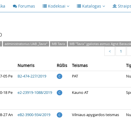
ška
Forumas
Kodeksai
Katalogas
Straip
p
“
administratorius UAB „Tavix“
MB Tavix
MB "Tavix" įgaliotas asmuo Agnė Barausk
1
<
Numeris
Rūšis
Teismas
Ti
7-05 Pe
B2-474-227/2019
PAT
Nu
C
0-18 Pe
e2-23919-1088/2019
Kauno AT
Sp
C
8-27 An
eB2-3900-934/2019
Vilniaus apygardos teismas
Nu
C