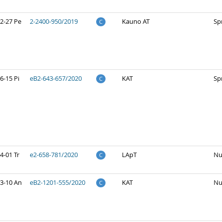
2-27 Pe
2-2400-950/2019
Kauno AT
Sp
C
6-15 Pi
eB2-643-657/2020
KAT
Sp
C
4-01 Tr
e2-658-781/2020
LApT
Nu
C
3-10 An
eB2-1201-555/2020
KAT
Nu
C