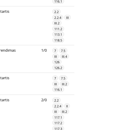
116.1
tartis
2.2
2.2.4
III
III.2
111.2
113.1
118.5
rendimas
1/0
7
7.5
III
III.4
126
126.2
tartis
7
7.5
III
III.2
116.1
tartis
2/0
2.2
2.2.4
II
III
III.2
117.1
117.2
117.3