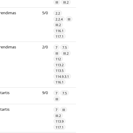
III
III.2
rendimas
5/0
2.2
2.2.4
III
III.2
116.1
117.1
rendimas
2/0
7
7.5
III
III.2
112
113.2
113.5
114.9.3.1
116.1
tartis
9/0
7
7.5
III
tartis
7
III
III.2
113.9
117.1