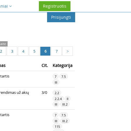
sniai
Registruotis
Prisijungti
aitė
2
3
4
5
6
7
>
pas
Cit.
Kategorija
tartis
7
7.5
III
rendimas už akių
3/0
2.2
2.2.4
II
III
III.2
tartis
7
7.5
III
III.2
115