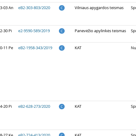
3-03 An
eB2-303-803/2020
Vilniaus apygardos teismas
Sp
C
2-30 Pi
e2-9590-589/2019
Panevėžio apylinkės teismas
Sp
C
0-11 Pe
eB2-1958-343/2019
KAT
Nu
C
4-20 Pi
eB2-628-273/2020
KAT
Sp
C
8-27 Ke
eB2-724-413/2020
KAT
Sp
C