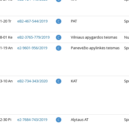
1-20 Tr
eB2-467-544/2019
PAT
Sp
C
8-01 Ke
eB2-3765-779/2019
Vilniaus apygardos teismas
Nu
C
1-19 An
e2-9601-956/2019
Panevėžio apylinkės teismas
Sp
C
3-10 An
eB2-734-343/2020
KAT
Sp
C
2-30 Pi
e2-7684-743/2019
Alytaus AT
Sp
C