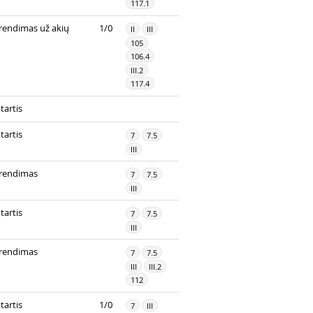
117.1
rendimas už akių
1/0
II
III
105
106.4
III.2
117.4
tartis
tartis
7
7.5
III
rendimas
7
7.5
III
tartis
7
7.5
III
rendimas
7
7.5
III
III.2
112
tartis
1/0
7
III