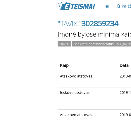
Paie
"TAVIX"
302859234
Įmonė bylose minima kai
"Tavix"
Bankroto administratorius UAB „Tavix
Kaip
Data
Atsakovo atstovas
2019-0
Ieškovo atstovas
2019-1
Atsakovo atstovas
2019-0