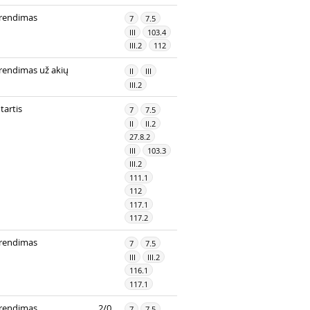
rendimas
7
7.5
III
103.4
III.2
112
rendimas už akių
II
III
III.2
tartis
7
7.5
II
II.2
27.8.2
III
103.3
III.2
111.1
112
117.1
117.2
rendimas
7
7.5
III
III.2
116.1
117.1
rendimas
2/0
7
7.5