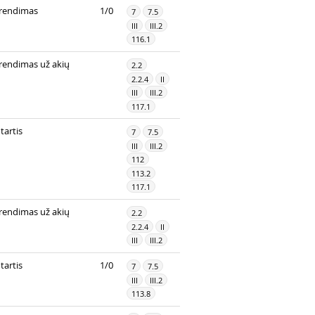
rendimas
1/0
7
7.5
III
III.2
116.1
rendimas už akių
2.2
2.2.4
II
III
III.2
117.1
tartis
7
7.5
III
III.2
112
113.2
117.1
rendimas už akių
2.2
2.2.4
II
III
III.2
tartis
1/0
7
7.5
III
III.2
113.8