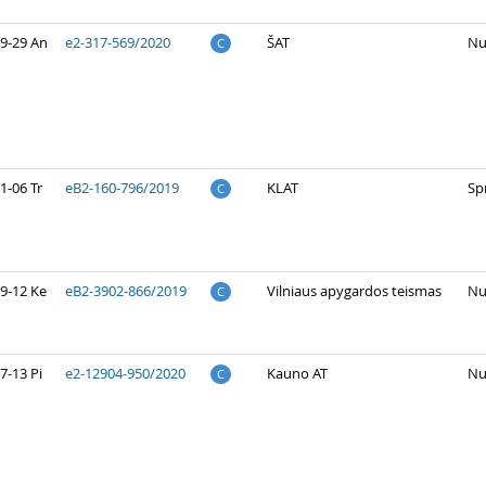
9-29 An
e2-317-569/2020
ŠAT
Nu
C
1-06 Tr
eB2-160-796/2019
KLAT
Sp
C
9-12 Ke
eB2-3902-866/2019
Vilniaus apygardos teismas
Nu
C
7-13 Pi
e2-12904-950/2020
Kauno AT
Nu
C