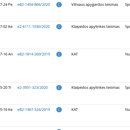
7-24 Pe
eB2-1494-866/2020
Vilniaus apygardos teismas
Sp
C
7-02 Ke
e2-6111-1030/2020
Klaipėdos apylinkės teismas
Sp
C
7-16 An
eB2-1814-260/2019
KAT
Nu
C
5-20 Tr
e2-3931-323/2020
Klaipėdos apylinkės teismas
Sp
C
5-16 Ke
eB2-1467-324/2019
KAT
Nu
C