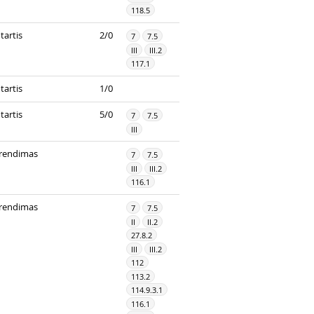
118.5
tartis
2/0
7
7.5
III
III.2
117.1
tartis
1/0
tartis
5/0
7
7.5
III
rendimas
7
7.5
III
III.2
116.1
rendimas
7
7.5
II
II.2
27.8.2
III
III.2
112
113.2
114.9.3.1
116.1