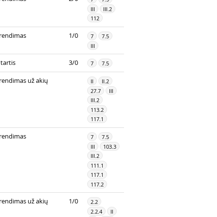
III
III.2
112
rendimas
1/0
7
7.5
III
tartis
3/0
7
7.5
rendimas už akių
II
II.2
27.7
III
III.2
113.2
117.1
rendimas
7
7.5
III
103.3
III.2
111.1
117.1
117.2
rendimas už akių
1/0
2.2
2.2.4
II