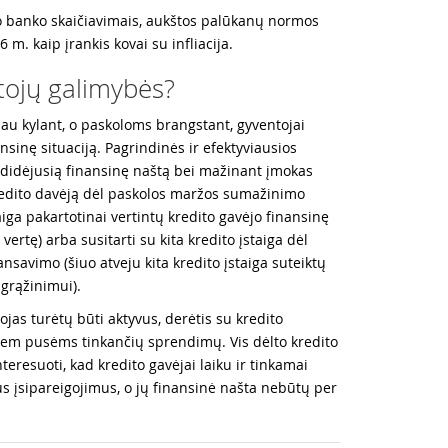
io banko skaičiavimais, aukštos palūkanų normos
26 m. kaip įrankis kovai su infliacija.
tojų galimybės?
u kylant, o paskoloms brangstant, gyventojai
ansinę situaciją. Pagrindinės ir efektyviausios
didėjusią finansinę naštą bei mažinant įmokas
redito davėją dėl paskolos maržos sumažinimo
taiga pakartotinai vertintų kredito gavėjo finansinę
o vertę) arba susitarti su kita kredito įstaiga dėl
nsavimo (šiuo atveju kita kredito įstaiga suteiktų
 grąžinimui).
ojas turėtų būti aktyvus, derėtis su kredito
abiem pusėms tinkančių sprendimų. Vis dėlto kredito
nteresuoti, kad kredito gavėjai laiku ir tinkamai
us įsipareigojimus, o jų finansinė našta nebūtų per