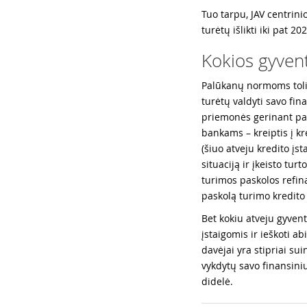
Tuo tarpu, JAV centrin
turėtų išlikti iki pat 20
Kokios gyven
Palūkanų normoms tolia
turėtų valdyti savo fin
priemonės gerinant pa
bankams – kreiptis į k
(šiuo atveju kredito įs
situaciją ir įkeisto turt
turimos paskolos refina
paskolą turimo kredito
Bet kokiu atveju gyvent
įstaigomis ir ieškoti 
davėjai yra stipriai sui
vykdytų savo finansini
didelė.