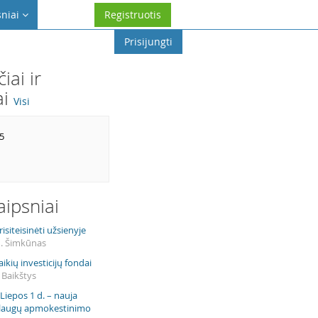
sniai
Registruotis
Prisijungti
iai ir
ai
Visi
5
raipsniai
isiteisinėti užsienyje
M. Šimkūnas
aikių investicijų fondai
 Baikštys
Liepos 1 d. – nauja
slaugų apmokestinimo