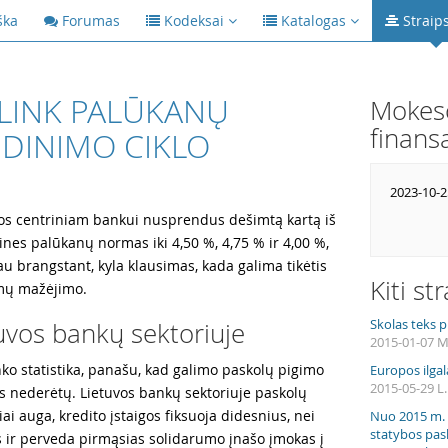
ška
Forumas
Kodeksai
Katalogas
Straip
 LINK PALŪKANŲ
Mokesč
finans
DINIMO CIKLO
2023-10-2
os centriniam bankui nusprendus dešimtą kartą iš
ines palūkanų normas iki 4,50 %, 4,75 % ir 4,00 %,
u brangstant, kyla klausimas, kada galima tikėtis
Kiti st
mų mažėjimo.
Skolas teks pr
tuvos bankų sektoriuje
2015-01-07 
ko statistika, panašu, kad galimo paskolų pigimo
Europos ilgal
2015-05-29 L.
is nederėtų. Lietuvos bankų sektoriuje paskolų
čiai auga, kredito įstaigos fiksuoja didesnius, nei
Nuo 2015 m. 
statybos pa
 ir perveda pirmąsias solidarumo įnašo įmokas į