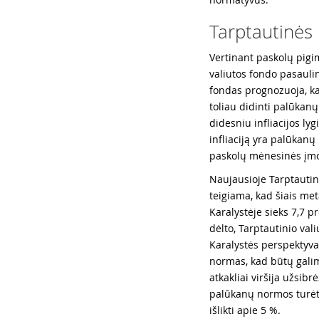
Tarptautinės
Vertinant paskolų pigim
valiutos fondo pasauli
fondas prognozuoja, ka
toliau didinti palūkanų
didesniu infliacijos lyg
infliaciją yra palūkanų
paskolų mėnesinės įmo
Naujausioje Tarptautin
teigiama, kad šiais met
Karalystėje sieks 7,7 p
dėlto, Tarptautinio val
Karalystės perspektyva
normas, kad būtų galima
atkakliai viršija užsibr
palūkanų normos turėtų 
išlikti apie 5 %.