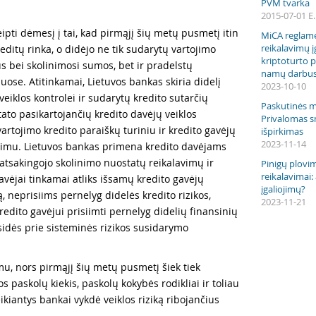
PVM tvarka
2015-07-01 E
eipti dėmesį į tai, kad pirmąjį šių metų pusmetį itin
MiCA reglam
reikalavimų į
editų rinka, o didėjo ne tik sudarytų vartojimo
kriptoturto p
us bei skolinimosi sumos, bet ir pradelstų
namų darbu
uose. Atitinkamai, Lietuvos bankas skiria didelį
2023-10-10
eiklos kontrolei ir sudarytų kredito sutarčių
Paskutinės m
stato pasikartojančių kredito davėjų veiklos
Privalomas s
artojimo kredito paraiškų turiniu ir kredito gavėjų
išpirkimas
2023-11-14
imu. Lietuvos bankas primena kredito davėjams
 atsakingojo skolinimo nuostatų reikalavimų ir
Pinigų plovi
reikalavimai:
 davėjai tinkamai atliks išsamų kredito gavėjų
įgaliojimų?
 neprisiims pernelyg didelės kredito rizikos,
2023-11-21
edito gavėjui prisiimti pernelyg didelių finansinių
sidės prie sisteminės rizikos susidarymo
mu, nors pirmąjį šių metų pusmetį šiek tiek
s paskolų kiekis, paskolų kokybės rodikliai ir toliau
eikiantys bankai vykdė veiklos riziką ribojančius