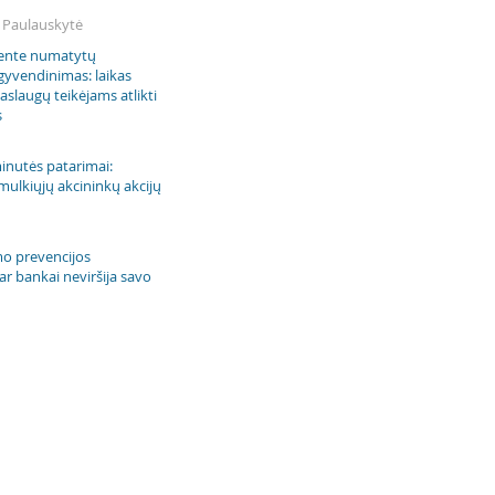
. Paulauskytė
ente numatytų
gyvendinimas: laikas
aslaugų teikėjams atlikti
s
inutės patarimai:
mulkiųjų akcininkų akcijų
mo prevencijos
 ar bankai neviršija savo