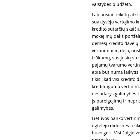
valstybės biudžetą.
Labiausiai reikėtų atkr
suaktyvėjo vartojimo kr
kredito sutarčių skaiči
mokėjimų dalis portfeli
dėmesį kredito davėjų v
vertinimui ir, deja, nu
trūkumų, susijusių su v
pajamų tvarumo vertin
apie būtinumą laikytis
tikisi, kad visi kredito
kreditingumo vertinimą,
nesudarys galimybės kr
įsipareigojimų ir nepri
galimybės.
Lietuvos banko vertini
ūgtelėjo didesnės riziko
buvo geri. Visi šalyje v
normatyvus.