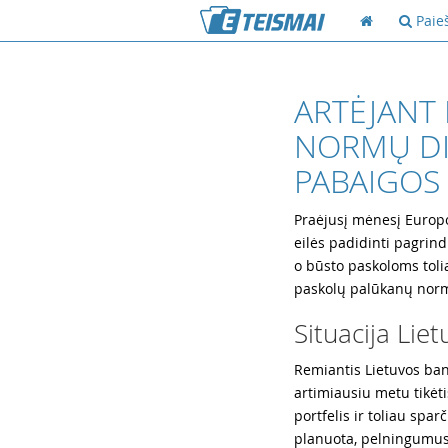
Paie
ARTĖJANT
NORMŲ DI
PABAIGOS
Praėjusį mėnesį Europ
eilės padidinti pagrind
o būsto paskoloms tolia
paskolų palūkanų nor
Situacija Lie
Remiantis Lietuvos ban
artimiausiu metu tikėt
portfelis ir toliau spar
planuota, pelningumus