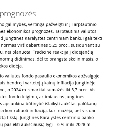
 prognozės
o galimybes, vertinga pažvelgti ir į Tarptautinio
nes ekonomikos prognozes. Tarptautinis valiutos
d Jungtinės Karalystės centriniam bankui gali tekti
 normas virš dabartinės 5,25 proc., susiduriant su
iu, nei planuota. Tradicinė reakcija į didėjančią
 normų didinimas, dėl to brangsta skolinimasis, o
kos didėja.
io valiutos fondo pasaulio ekonomikos apžvalgoje
ais bendroji vartotojų kainų infliacija Jungtinėje
roc., o 2024 m. smarkiai sumažės iki 3,7 proc. Vis
iutos fondo teigimu, artimiausias Jungtinės
s apsunkina būtinybė išlaikyti aukštas palūkanų
 kontroliuoti infliaciją, kuri mažėja, bet vis dar
ėžtą tikslą. Jungtinės Karalystės centrinio banko
pasiekti aukščiausią lygį – 6 % ir iki 2028 m.